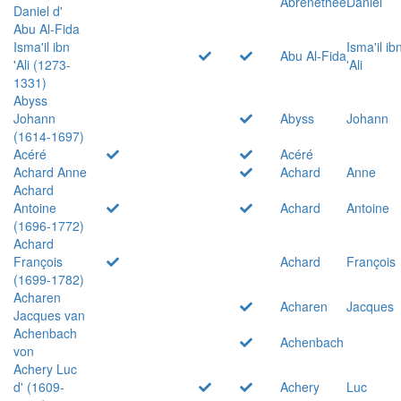
Abrenethée
Daniel
Daniel d'
Abu Al-Fida
Isma'il ibn
Isma'il ib
Abu Al-Fida
'Ali (1273-
'Ali
1331)
Abyss
Johann
Abyss
Johann
(1614-1697)
Acéré
Acéré
Achard Anne
Achard
Anne
Achard
Antoine
Achard
Antoine
(1696-1772)
Achard
François
Achard
François
(1699-1782)
Acharen
Acharen
Jacques
Jacques van
Achenbach
Achenbach
von
Achery Luc
d' (1609-
Achery
Luc