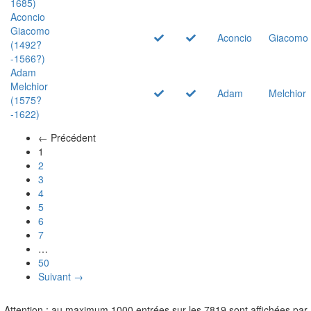
1685)
Aconcio
Giacomo
Aconcio
Giacomo
(1492?
-1566?)
Adam
Melchior
Adam
Melchior
(1575?
-1622)
← Précédent
(actuel)
1
2
3
4
5
6
7
…
50
Suivant →
Attention : au maximum 1000 entrées sur les 7819 sont affichées par