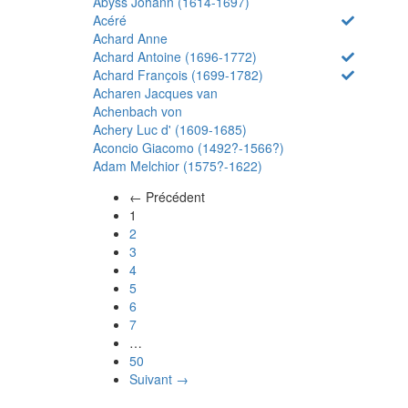
Abyss Johann (1614-1697)
Acéré
Achard Anne
Achard Antoine (1696-1772)
Achard François (1699-1782)
Acharen Jacques van
Achenbach von
Achery Luc d' (1609-1685)
Aconcio Giacomo (1492?-1566?)
Adam Melchior (1575?-1622)
← Précédent
(actuel)
1
2
3
4
5
6
7
…
50
Suivant →