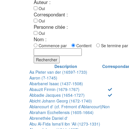
Auteur :
Oui
Correspondant :
Oui
Personne citée :
Oui
Nom :
Commence par
Contient
Se termine p
Rechercher
Description
Corresponda
Aa Pieter van der (1659?-1733)
Aaron (?-1745)
Abarbanel Isaac (1437-1508)
Abauzit Firmin (1679-1767)
Abbadie Jacques (1654-1727)
Abicht Johann Georg (1672-1740)
Ablancourt d' (cf. Frémont d'Ablancourt)
Non
Abraham Ecchellensis (1605-1664)
Abrenethée Daniel d'
Abu Al-Fida Isma'il ibn 'Ali (1273-1331)