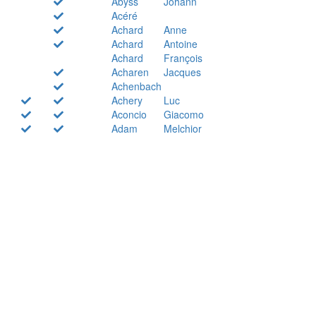
Abyss
Johann
Acéré
Achard
Anne
Achard
Antoine
Achard
François
Acharen
Jacques
Achenbach
Achery
Luc
Aconcio
Giacomo
Adam
Melchior