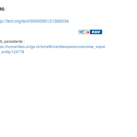
NI:
tp://isni.org/isni/0000000121382034
L persistante :
tps://humanities.unige.ch/turrettini/entites/personnes/view_expre
_entity/124778