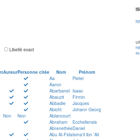
IS
ht
UR
ht
ar
Libellé exact
ss
nt
Auteur
Personne citée
Nom
Prénom
Aa
Pieter
Aaron
Abarbanel
Isaac
Abauzit
Firmin
Abbadie
Jacques
Abicht
Johann Georg
Non
Non
Ablancourt
Abraham
Ecchellensis
Abrenethée
Daniel
Abu Al-Fida
Isma'il ibn 'Ali