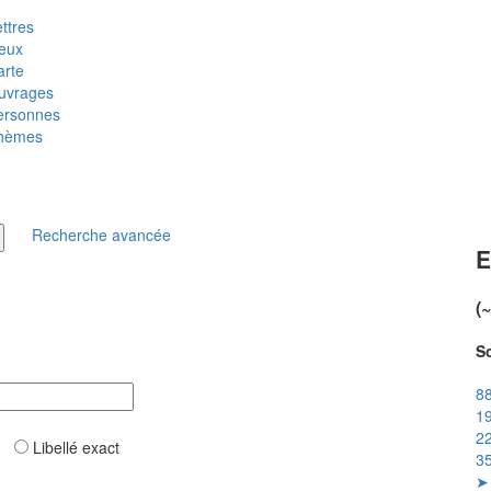
ttres
ieux
arte
uvrages
ersonnes
hèmes
Recherche avancée
E
(
So
88
19
22
ar
Libellé exact
35
➤ 