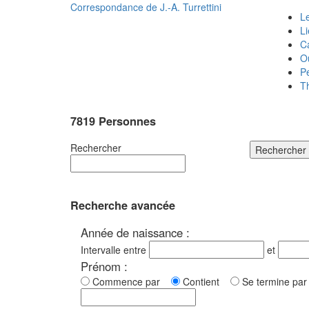
Correspondance de
J.-A. Turrettini
Le
L
C
O
P
T
7819 Personnes
Rechercher
Rechercher
Recherche avancée
Année de naissance :
Intervalle entre
et
Prénom :
Commence par
Contient
Se termine p