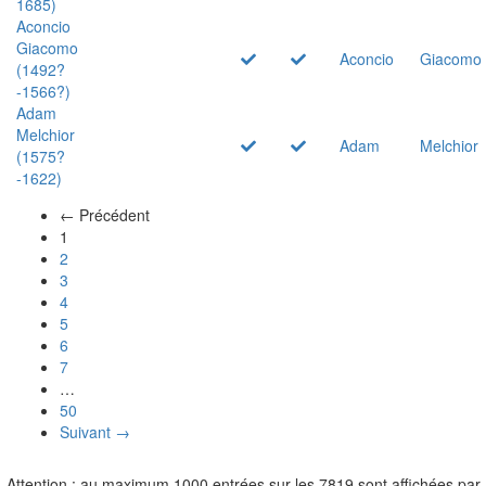
1685)
Aconcio
Giacomo
Aconcio
Giacomo
(1492?
-1566?)
Adam
Melchior
Adam
Melchior
(1575?
-1622)
← Précédent
(actuel)
1
2
3
4
5
6
7
…
50
Suivant →
Attention : au maximum 1000 entrées sur les 7819 sont affichées par