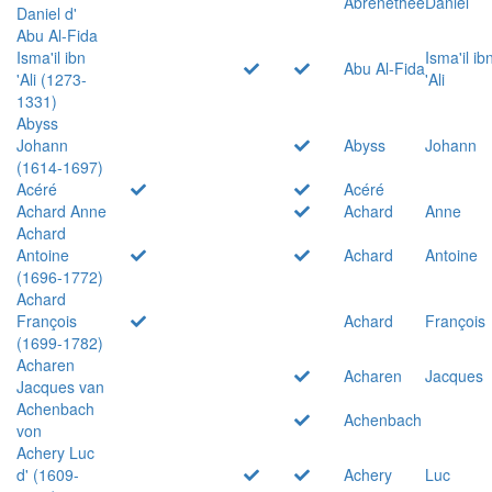
Abrenethée
Daniel
Daniel d'
Abu Al-Fida
Isma'il ibn
Isma'il ib
Abu Al-Fida
'Ali (1273-
'Ali
1331)
Abyss
Johann
Abyss
Johann
(1614-1697)
Acéré
Acéré
Achard Anne
Achard
Anne
Achard
Antoine
Achard
Antoine
(1696-1772)
Achard
François
Achard
François
(1699-1782)
Acharen
Acharen
Jacques
Jacques van
Achenbach
Achenbach
von
Achery Luc
d' (1609-
Achery
Luc