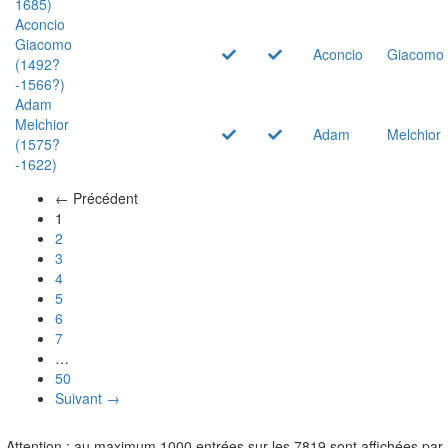
1685)
Aconcio
Giacomo
Aconcio
Giacomo
(1492?
-1566?)
Adam
Melchior
Adam
Melchior
(1575?
-1622)
← Précédent
(actuel)
1
2
3
4
5
6
7
…
50
Suivant →
Attention : au maximum 1000 entrées sur les 7819 sont affichées par