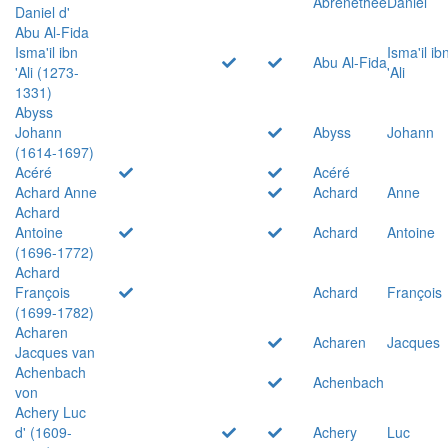
Abrenethée
Daniel
Daniel d'
Abu Al-Fida
Isma'il ibn
Isma'il ib
Abu Al-Fida
'Ali (1273-
'Ali
1331)
Abyss
Johann
Abyss
Johann
(1614-1697)
Acéré
Acéré
Achard Anne
Achard
Anne
Achard
Antoine
Achard
Antoine
(1696-1772)
Achard
François
Achard
François
(1699-1782)
Acharen
Acharen
Jacques
Jacques van
Achenbach
Achenbach
von
Achery Luc
d' (1609-
Achery
Luc