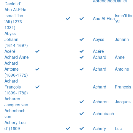
Abrenethée
Daniel
Daniel d'
Abu Al-Fida
Isma'il ibn
Isma'il ib
Abu Al-Fida
'Ali (1273-
'Ali
1331)
Abyss
Johann
Abyss
Johann
(1614-1697)
Acéré
Acéré
Achard Anne
Achard
Anne
Achard
Antoine
Achard
Antoine
(1696-1772)
Achard
François
Achard
François
(1699-1782)
Acharen
Acharen
Jacques
Jacques van
Achenbach
Achenbach
von
Achery Luc
d' (1609-
Achery
Luc