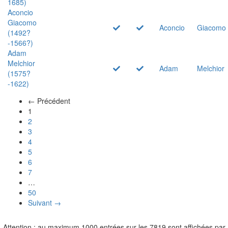
1685)
Aconcio
Giacomo
Aconcio
Giacomo
(1492?
-1566?)
Adam
Melchior
Adam
Melchior
(1575?
-1622)
← Précédent
(actuel)
1
2
3
4
5
6
7
…
50
Suivant →
Attention : au maximum 1000 entrées sur les 7819 sont affichées par