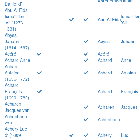
Abrenethée
Daniel
Daniel d'
Abu Al-Fida
Isma'il ibn
Isma'il ib
Abu Al-Fida
'Ali (1273-
'Ali
1331)
Abyss
Johann
Abyss
Johann
(1614-1697)
Acéré
Acéré
Achard Anne
Achard
Anne
Achard
Antoine
Achard
Antoine
(1696-1772)
Achard
François
Achard
François
(1699-1782)
Acharen
Acharen
Jacques
Jacques van
Achenbach
Achenbach
von
Achery Luc
d' (1609-
Achery
Luc