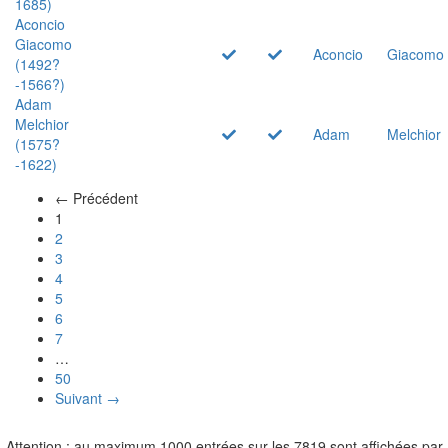
1685)
Aconcio
Giacomo
Aconcio
Giacomo
(1492?
-1566?)
Adam
Melchior
Adam
Melchior
(1575?
-1622)
← Précédent
(actuel)
1
2
3
4
5
6
7
…
50
Suivant →
Attention : au maximum 1000 entrées sur les 7819 sont affichées par