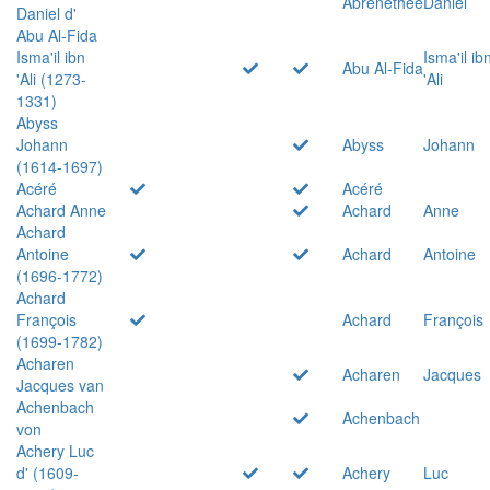
Abrenethée
Daniel
Daniel d'
Abu Al-Fida
Isma'il ibn
Isma'il ib
Abu Al-Fida
'Ali (1273-
'Ali
1331)
Abyss
Johann
Abyss
Johann
(1614-1697)
Acéré
Acéré
Achard Anne
Achard
Anne
Achard
Antoine
Achard
Antoine
(1696-1772)
Achard
François
Achard
François
(1699-1782)
Acharen
Acharen
Jacques
Jacques van
Achenbach
Achenbach
von
Achery Luc
d' (1609-
Achery
Luc