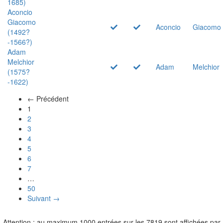
1685)
Aconcio
Giacomo
Aconcio
Giacomo
(1492?
-1566?)
Adam
Melchior
Adam
Melchior
(1575?
-1622)
← Précédent
(actuel)
1
2
3
4
5
6
7
…
50
Suivant →
Attention : au maximum 1000 entrées sur les 7819 sont affichées par