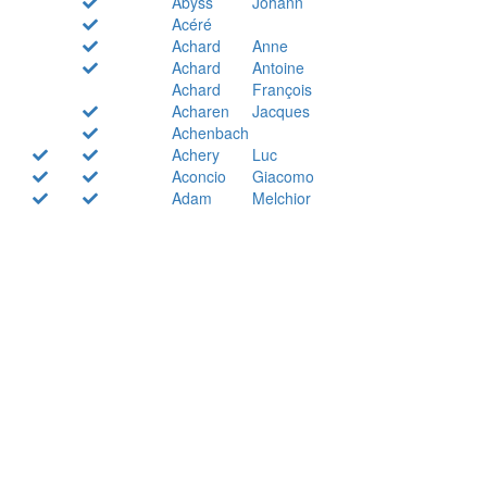
Abyss
Johann
Acéré
Achard
Anne
Achard
Antoine
Achard
François
Acharen
Jacques
Achenbach
Achery
Luc
Aconcio
Giacomo
Adam
Melchior