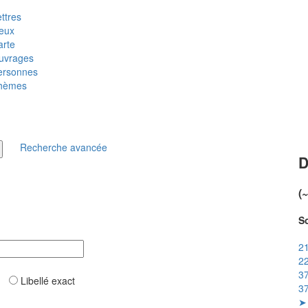
ttres
ieux
arte
uvrages
ersonnes
hèmes
Recherche avancée
D
(
So
21
22
37
ar
Libellé exact
37
➤ 