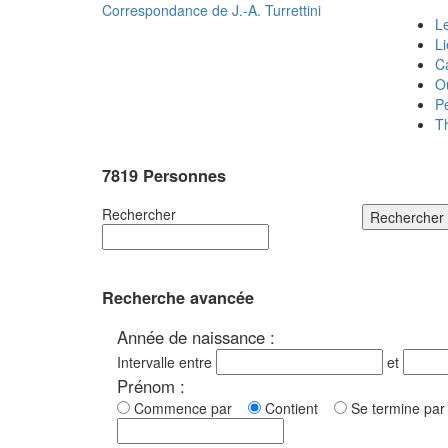
Correspondance de
J.-A. Turrettini
Le
L
C
O
P
T
7819 Personnes
Rechercher
Rechercher
Recherche avancée
Année de naissance :
Intervalle entre
et
Prénom :
Commence par
Contient
Se termine p