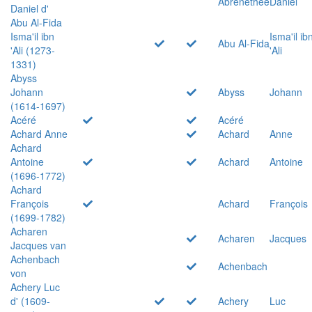
Abrenethée
Daniel
Daniel d'
Abu Al-Fida
Isma'il ibn
Isma'il ib
Abu Al-Fida
'Ali (1273-
'Ali
1331)
Abyss
Johann
Abyss
Johann
(1614-1697)
Acéré
Acéré
Achard Anne
Achard
Anne
Achard
Antoine
Achard
Antoine
(1696-1772)
Achard
François
Achard
François
(1699-1782)
Acharen
Acharen
Jacques
Jacques van
Achenbach
Achenbach
von
Achery Luc
d' (1609-
Achery
Luc