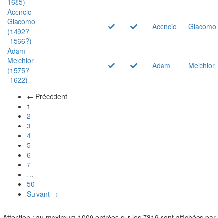
1685)
Aconcio
Giacomo
Aconcio
Giacomo
(1492?
-1566?)
Adam
Melchior
Adam
Melchior
(1575?
-1622)
← Précédent
(actuel)
1
2
3
4
5
6
7
…
50
Suivant →
Attention : au maximum 1000 entrées sur les 7819 sont affichées par