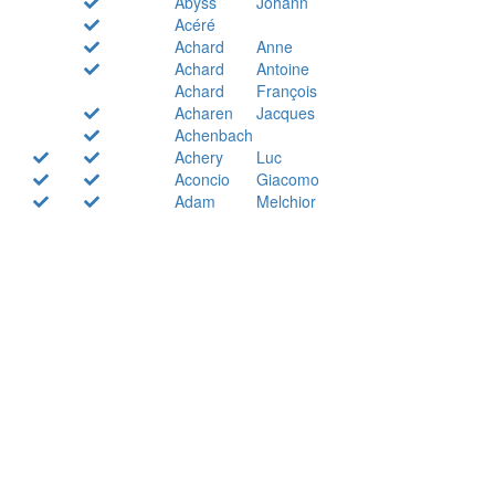
Abyss
Johann
Acéré
Achard
Anne
Achard
Antoine
Achard
François
Acharen
Jacques
Achenbach
Achery
Luc
Aconcio
Giacomo
Adam
Melchior