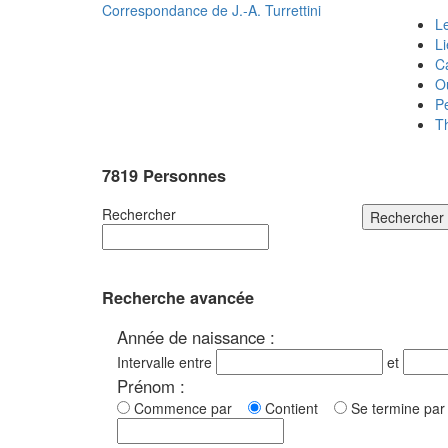
Correspondance de
J.-A. Turrettini
Le
L
C
O
P
T
7819 Personnes
Rechercher
Rechercher
Recherche avancée
Année de naissance :
Intervalle entre
et
Prénom :
Commence par
Contient
Se termine p