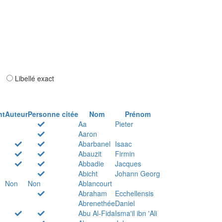
ar
Libellé exact
nt
Auteur
Personne citée
Nom
Prénom
Aa
Pieter
Aaron
Abarbanel
Isaac
Abauzit
Firmin
Abbadie
Jacques
Abicht
Johann Georg
Non
Non
Ablancourt
Abraham
Ecchellensis
Abrenethée
Daniel
Abu Al-Fida
Isma'il ibn 'Ali