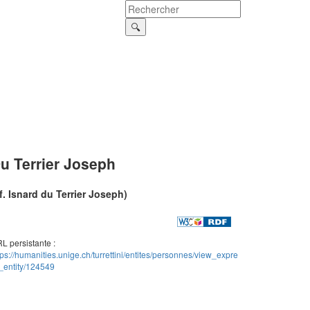
u Terrier Joseph
f. Isnard du Terrier Joseph)
L persistante :
tps://humanities.unige.ch/turrettini/entites/personnes/view_expre
_entity/124549