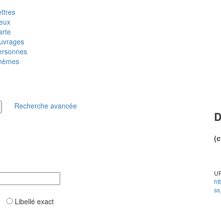
ttres
ieux
arte
uvrages
ersonnes
hèmes
Recherche avancée
D
(c
UR
ht
ss
ar
Libellé exact