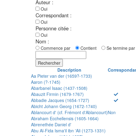
Auteur :
Oui
Correspondant :
Oui
Personne citée :
Oui
Nom :
Commence par
Contient
Se termine p
Rechercher
Description
Corresponda
Aa Pieter van der (1659?-1733)
Aaron (?-1745)
Abarbanel Isaac (1437-1508)
Abauzit Firmin (1679-1767)
Abbadie Jacques (1654-1727)
Abicht Johann Georg (1672-1740)
Ablancourt d' (cf. Frémont d'Ablancourt)
Non
Abraham Ecchellensis (1605-1664)
Abrenethée Daniel d'
Abu Al-Fida Isma'il ibn 'Ali (1273-1331)