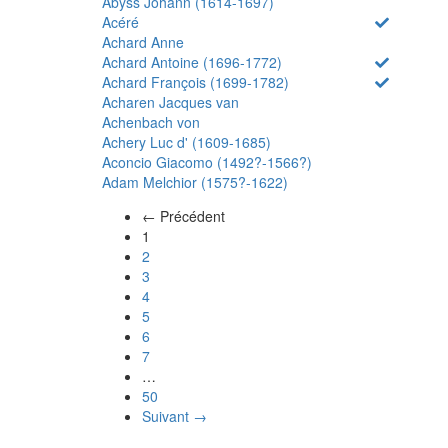
Abyss Johann (1614-1697)
Acéré
Achard Anne
Achard Antoine (1696-1772)
Achard François (1699-1782)
Acharen Jacques van
Achenbach von
Achery Luc d' (1609-1685)
Aconcio Giacomo (1492?-1566?)
Adam Melchior (1575?-1622)
← Précédent
(actuel)
1
2
3
4
5
6
7
…
50
Suivant →