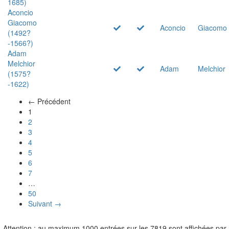
1685)
Aconcio
Giacomo
Aconcio
Giacomo
(1492?
-1566?)
Adam
Melchior
Adam
Melchior
(1575?
-1622)
← Précédent
(actuel)
1
2
3
4
5
6
7
…
50
Suivant →
Attention : au maximum 1000 entrées sur les 7819 sont affichées par