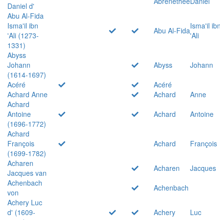
Abrenethée
Daniel
Daniel d'
Abu Al-Fida
Isma'il ibn
Isma'il ib
Abu Al-Fida
'Ali (1273-
'Ali
1331)
Abyss
Johann
Abyss
Johann
(1614-1697)
Acéré
Acéré
Achard Anne
Achard
Anne
Achard
Antoine
Achard
Antoine
(1696-1772)
Achard
François
Achard
François
(1699-1782)
Acharen
Acharen
Jacques
Jacques van
Achenbach
Achenbach
von
Achery Luc
d' (1609-
Achery
Luc