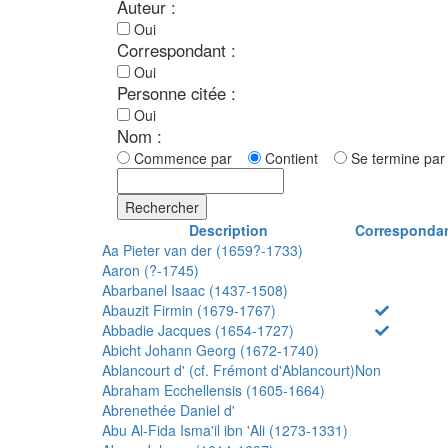
Auteur :
Oui
Correspondant :
Oui
Personne citée :
Oui
Nom :
Commence par
Contient
Se termine p
Rechercher
Description
Corresponda
Aa Pieter van der (1659?-1733)
Aaron (?-1745)
Abarbanel Isaac (1437-1508)
Abauzit Firmin (1679-1767)
Abbadie Jacques (1654-1727)
Abicht Johann Georg (1672-1740)
Ablancourt d' (cf. Frémont d'Ablancourt)
Non
Abraham Ecchellensis (1605-1664)
Abrenethée Daniel d'
Abu Al-Fida Isma'il ibn 'Ali (1273-1331)