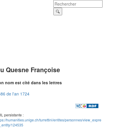
u Quesne Françoise
n nom est cité dans les lettres
86 de l'an 1724
L persistante :
tps://humanities.unige.ch/turrettini/entites/personnes/view_expre
_entity/124535