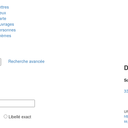
ttres
ieux
arte
uvrages
ersonnes
hèmes
Recherche avancée
D
So
33
UR
ar
Libellé exact
ht
ss