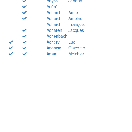
Abyss
Johann
Acéré
Achard
Anne
Achard
Antoine
Achard
François
Acharen
Jacques
Achenbach
Achery
Luc
Aconcio
Giacomo
Adam
Melchior