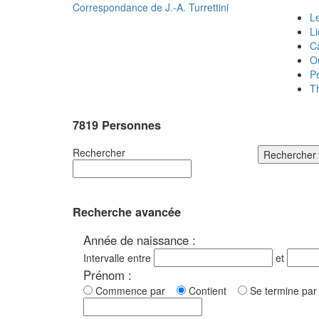
Correspondance de
J.-A. Turrettini
Le
L
C
O
P
T
7819 Personnes
Rechercher
Rechercher
Recherche avancée
Année de naissance :
Intervalle entre
et
Prénom :
Commence par
Contient
Se termine p