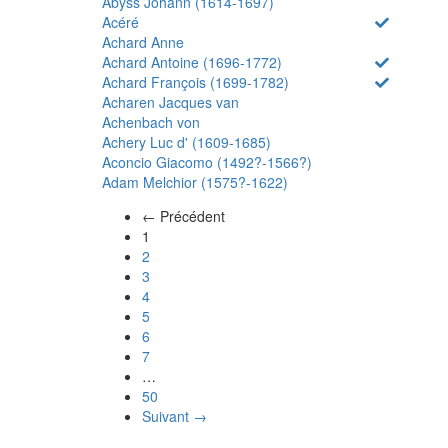
Abyss Johann (1614-1697)
Acéré
Achard Anne
Achard Antoine (1696-1772)
Achard François (1699-1782)
Acharen Jacques van
Achenbach von
Achery Luc d' (1609-1685)
Aconcio Giacomo (1492?-1566?)
Adam Melchior (1575?-1622)
← Précédent
(actuel)
1
2
3
4
5
6
7
…
50
Suivant →