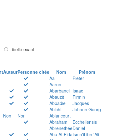
ar
Libellé exact
nt
Auteur
Personne citée
Nom
Prénom
Aa
Pieter
Aaron
Abarbanel
Isaac
Abauzit
Firmin
Abbadie
Jacques
Abicht
Johann Georg
Non
Non
Ablancourt
Abraham
Ecchellensis
Abrenethée
Daniel
Abu Al-Fida
Isma'il ibn 'Ali