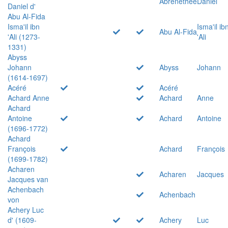
Abrenethée
Daniel
Daniel d'
Abu Al-Fida
Isma'il ibn
Isma'il ib
Abu Al-Fida
'Ali (1273-
'Ali
1331)
Abyss
Johann
Abyss
Johann
(1614-1697)
Acéré
Acéré
Achard Anne
Achard
Anne
Achard
Antoine
Achard
Antoine
(1696-1772)
Achard
François
Achard
François
(1699-1782)
Acharen
Acharen
Jacques
Jacques van
Achenbach
Achenbach
von
Achery Luc
d' (1609-
Achery
Luc