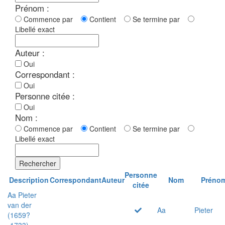
Prénom :
Commence par
Contient
Se termine par
Libellé exact
Auteur :
Oui
Correspondant :
Oui
Personne citée :
Oui
Nom :
Commence par
Contient
Se termine par
Libellé exact
Rechercher
Personne
Description
Correspondant
Auteur
Nom
Préno
citée
Aa Pieter
van der
Aa
Pieter
(1659?
-1733)