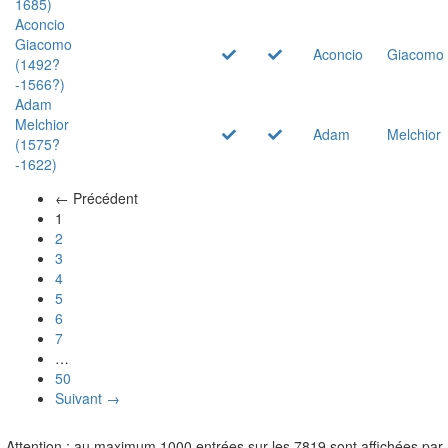
1685)
Aconcio
Giacomo
Aconcio
Giacomo
(1492?
-1566?)
Adam
Melchior
Adam
Melchior
(1575?
-1622)
← Précédent
(actuel)
1
2
3
4
5
6
7
…
50
Suivant →
Attention : au maximum 1000 entrées sur les 7819 sont affichées par