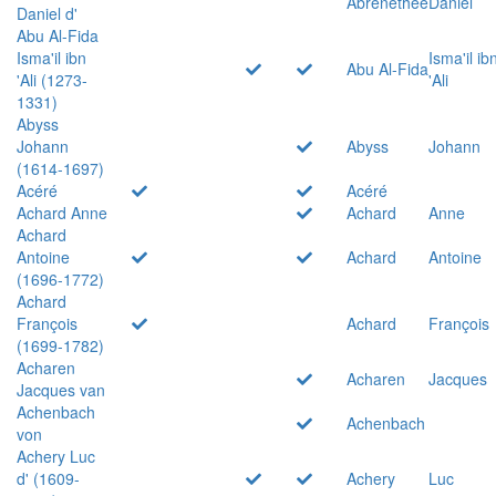
Abrenethée
Daniel
Daniel d'
Abu Al-Fida
Isma'il ibn
Isma'il ib
Abu Al-Fida
'Ali (1273-
'Ali
1331)
Abyss
Johann
Abyss
Johann
(1614-1697)
Acéré
Acéré
Achard Anne
Achard
Anne
Achard
Antoine
Achard
Antoine
(1696-1772)
Achard
François
Achard
François
(1699-1782)
Acharen
Acharen
Jacques
Jacques van
Achenbach
Achenbach
von
Achery Luc
d' (1609-
Achery
Luc