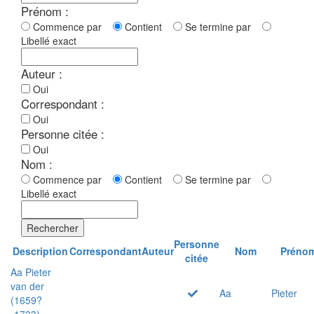
Prénom :
Commence par
Contient
Se termine par
Libellé exact
Auteur :
Oui
Correspondant :
Oui
Personne citée :
Oui
Nom :
Commence par
Contient
Se termine par
Libellé exact
Rechercher
Personne
Description
Correspondant
Auteur
Nom
Préno
citée
Aa Pieter
van der
Aa
Pieter
(1659?
-1733)