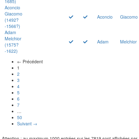
1685)
Aconcio
Giacomo
Aconcio
Giacomo
(1492?
-1566?)
Adam
Melchior
Adam
Melchior
(1575?
-1622)
← Précédent
(actuel)
1
2
3
4
5
6
7
…
50
Suivant →
Attention : au maximum 1000 entrées sur les 7819 sont affichées par