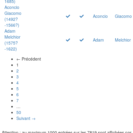
1685)
Aconcio
Giacomo
Aconcio
Giacomo
(1492?
-1566?)
Adam
Melchior
Adam
Melchior
(1575?
-1622)
← Précédent
(actuel)
1
2
3
4
5
6
7
…
50
Suivant →
Attention : au maximum 1000 entrées sur les 7819 sont affichées par