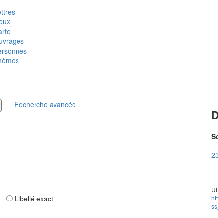
ttres
ieux
arte
uvrages
ersonnes
hèmes
Recherche avancée
D
So
23
UR
ar
Libellé exact
ht
ss