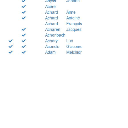
Abyss
Johann
Acéré
Achard
Anne
Achard
Antoine
Achard
François
Acharen
Jacques
Achenbach
Achery
Luc
Aconcio
Giacomo
Adam
Melchior