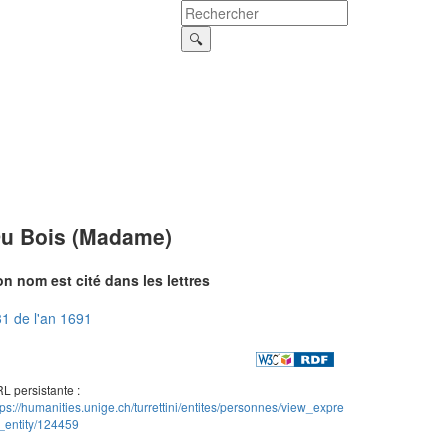
u Bois (Madame)
n nom est cité dans les lettres
1 de l'an 1691
L persistante :
tps://humanities.unige.ch/turrettini/entites/personnes/view_expre
_entity/124459