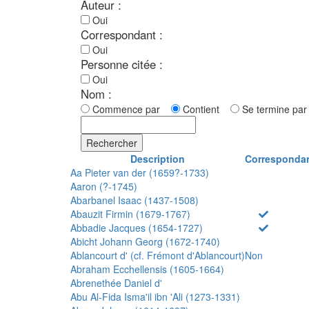
Auteur :
Oui
Correspondant :
Oui
Personne citée :
Oui
Nom :
Commence par
Contient
Se termine p
Rechercher
Description
Corresponda
Aa Pieter van der (1659?-1733)
Aaron (?-1745)
Abarbanel Isaac (1437-1508)
Abauzit Firmin (1679-1767)
Abbadie Jacques (1654-1727)
Abicht Johann Georg (1672-1740)
Ablancourt d' (cf. Frémont d'Ablancourt)
Non
Abraham Ecchellensis (1605-1664)
Abrenethée Daniel d'
Abu Al-Fida Isma'il ibn 'Ali (1273-1331)