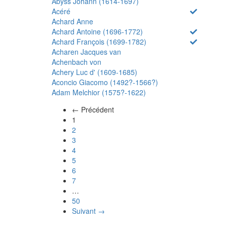
Abyss Johann (1614-1697)
Acéré
Achard Anne
Achard Antoine (1696-1772)
Achard François (1699-1782)
Acharen Jacques van
Achenbach von
Achery Luc d' (1609-1685)
Aconcio Giacomo (1492?-1566?)
Adam Melchior (1575?-1622)
← Précédent
(actuel)
1
2
3
4
5
6
7
…
50
Suivant →