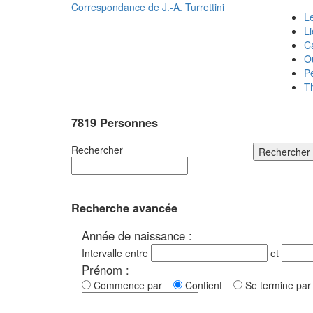
Correspondance de
J.-A. Turrettini
Le
L
C
O
P
T
7819 Personnes
Rechercher
Rechercher
Recherche avancée
Année de naissance :
Intervalle entre
et
Prénom :
Commence par
Contient
Se termine p