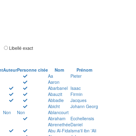
ar
Libellé exact
nt
Auteur
Personne citée
Nom
Prénom
Aa
Pieter
Aaron
Abarbanel
Isaac
Abauzit
Firmin
Abbadie
Jacques
Abicht
Johann Georg
Non
Non
Ablancourt
Abraham
Ecchellensis
Abrenethée
Daniel
Abu Al-Fida
Isma'il ibn 'Ali