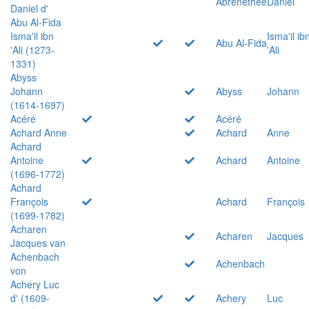
Abrenethée
Daniel
Daniel d'
Abu Al-Fida
Isma'il ibn
Isma'il ib
Abu Al-Fida
'Ali (1273-
'Ali
1331)
Abyss
Johann
Abyss
Johann
(1614-1697)
Acéré
Acéré
Achard Anne
Achard
Anne
Achard
Antoine
Achard
Antoine
(1696-1772)
Achard
François
Achard
François
(1699-1782)
Acharen
Acharen
Jacques
Jacques van
Achenbach
Achenbach
von
Achery Luc
d' (1609-
Achery
Luc