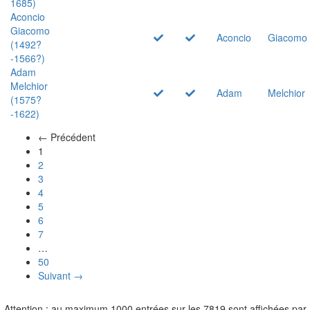
1685)
Aconcio
Giacomo
Aconcio
Giacomo
(1492?
-1566?)
Adam
Melchior
Adam
Melchior
(1575?
-1622)
← Précédent
(actuel)
1
2
3
4
5
6
7
…
50
Suivant →
Attention : au maximum 1000 entrées sur les 7819 sont affichées par