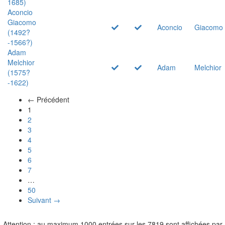
1685)
Aconcio
Giacomo
Aconcio
Giacomo
(1492?
-1566?)
Adam
Melchior
Adam
Melchior
(1575?
-1622)
← Précédent
(actuel)
1
2
3
4
5
6
7
…
50
Suivant →
Attention : au maximum 1000 entrées sur les 7819 sont affichées par