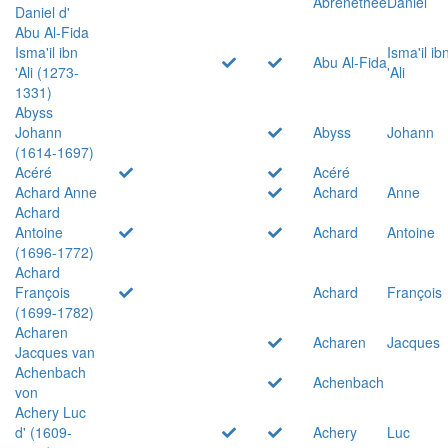
Abrenethée
Daniel
Daniel d'
Abu Al-Fida
Isma'il ibn
Isma'il ib
Abu Al-Fida
'Ali (1273-
'Ali
1331)
Abyss
Johann
Abyss
Johann
(1614-1697)
Acéré
Acéré
Achard Anne
Achard
Anne
Achard
Antoine
Achard
Antoine
(1696-1772)
Achard
François
Achard
François
(1699-1782)
Acharen
Acharen
Jacques
Jacques van
Achenbach
Achenbach
von
Achery Luc
d' (1609-
Achery
Luc