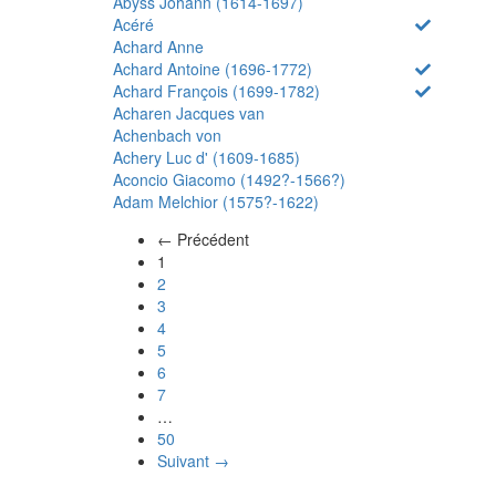
Abyss Johann (1614-1697)
Acéré
Achard Anne
Achard Antoine (1696-1772)
Achard François (1699-1782)
Acharen Jacques van
Achenbach von
Achery Luc d' (1609-1685)
Aconcio Giacomo (1492?-1566?)
Adam Melchior (1575?-1622)
← Précédent
(actuel)
1
2
3
4
5
6
7
…
50
Suivant →