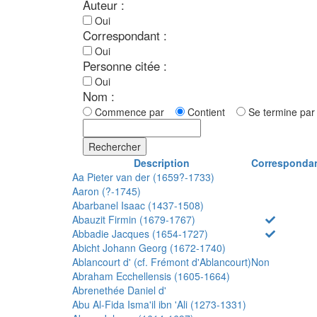
Auteur :
Oui
Correspondant :
Oui
Personne citée :
Oui
Nom :
Commence par
Contient
Se termine p
Rechercher
Description
Corresponda
Aa Pieter van der (1659?-1733)
Aaron (?-1745)
Abarbanel Isaac (1437-1508)
Abauzit Firmin (1679-1767)
Abbadie Jacques (1654-1727)
Abicht Johann Georg (1672-1740)
Ablancourt d' (cf. Frémont d'Ablancourt)
Non
Abraham Ecchellensis (1605-1664)
Abrenethée Daniel d'
Abu Al-Fida Isma'il ibn 'Ali (1273-1331)