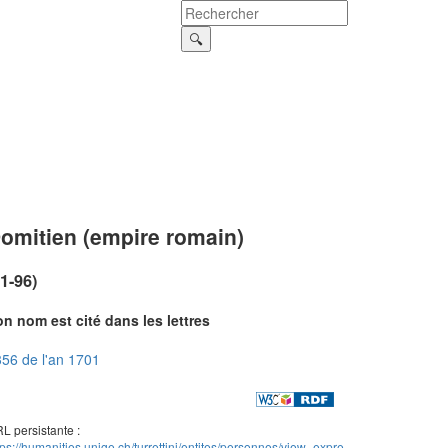
omitien (empire romain)
51-96)
n nom est cité dans les lettres
56 de l'an 1701
L persistante :
tps://humanities.unige.ch/turrettini/entites/personnes/view_expre