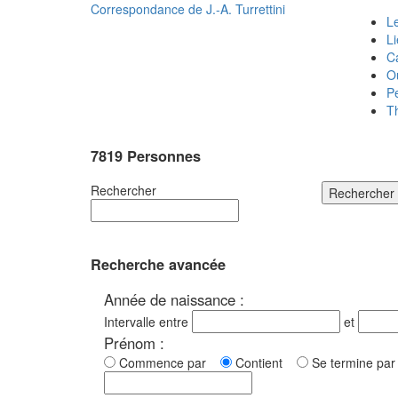
Correspondance de
J.-A. Turrettini
Le
L
C
O
P
T
7819 Personnes
Rechercher
Rechercher
Recherche avancée
Année de naissance :
Intervalle entre
et
Prénom :
Commence par
Contient
Se termine p