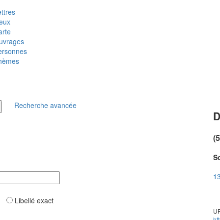
ttres
ieux
arte
uvrages
ersonnes
hèmes
Recherche avancée
D
(
So
13
ar
Libellé exact
UR
ht