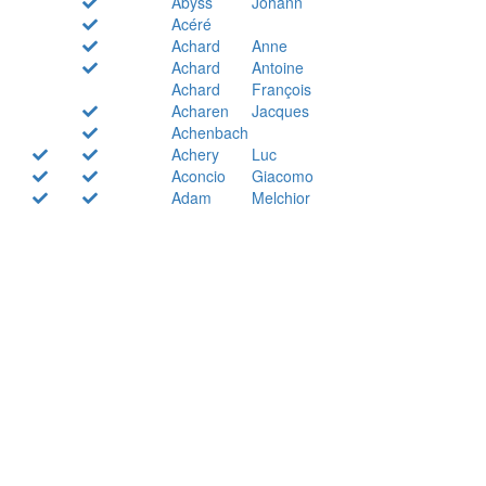
Abyss
Johann
Acéré
Achard
Anne
Achard
Antoine
Achard
François
Acharen
Jacques
Achenbach
Achery
Luc
Aconcio
Giacomo
Adam
Melchior