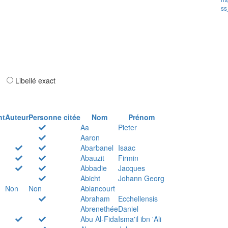
ss
ar
Libellé exact
nt
Auteur
Personne citée
Nom
Prénom
Aa
Pieter
Aaron
Abarbanel
Isaac
Abauzit
Firmin
Abbadie
Jacques
Abicht
Johann Georg
Non
Non
Ablancourt
Abraham
Ecchellensis
Abrenethée
Daniel
Abu Al-Fida
Isma'il ibn 'Ali