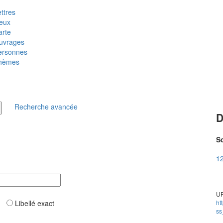
ttres
ieux
arte
uvrages
ersonnes
hèmes
Recherche avancée
D
So
12
UR
ar
Libellé exact
ht
ss