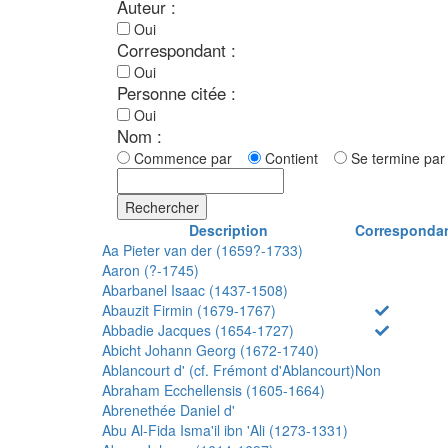
Auteur :
Oui
Correspondant :
Oui
Personne citée :
Oui
Nom :
Commence par
Contient
Se termine p
Rechercher
Description
Corresponda
Aa Pieter van der (1659?-1733)
Aaron (?-1745)
Abarbanel Isaac (1437-1508)
Abauzit Firmin (1679-1767)
Abbadie Jacques (1654-1727)
Abicht Johann Georg (1672-1740)
Ablancourt d' (cf. Frémont d'Ablancourt)
Non
Abraham Ecchellensis (1605-1664)
Abrenethée Daniel d'
Abu Al-Fida Isma'il ibn 'Ali (1273-1331)