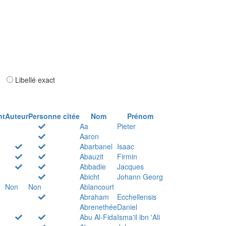
ar
Libellé exact
nt
Auteur
Personne citée
Nom
Prénom
Aa
Pieter
Aaron
Abarbanel
Isaac
Abauzit
Firmin
Abbadie
Jacques
Abicht
Johann Georg
Non
Non
Ablancourt
Abraham
Ecchellensis
Abrenethée
Daniel
Abu Al-Fida
Isma'il ibn 'Ali