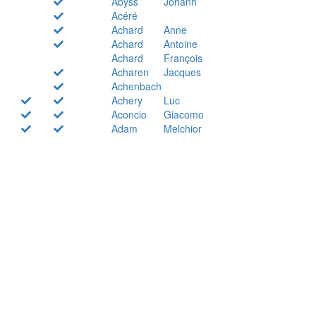
Abyss
Johann
Acéré
Achard
Anne
Achard
Antoine
Achard
François
Acharen
Jacques
Achenbach
Achery
Luc
Aconcio
Giacomo
Adam
Melchior