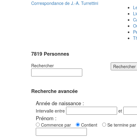
Correspondance de
J.-A. Turrettini
Le
L
C
O
P
T
7819 Personnes
Rechercher
Rechercher
Recherche avancée
Année de naissance :
Intervalle entre
et
Prénom :
Commence par
Contient
Se termine p