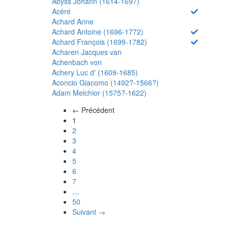
Abyss Johann (1614-1697)
Acéré
Achard Anne
Achard Antoine (1696-1772)
Achard François (1699-1782)
Acharen Jacques van
Achenbach von
Achery Luc d' (1609-1685)
Aconcio Giacomo (1492?-1566?)
Adam Melchior (1575?-1622)
← Précédent
(actuel)
1
2
3
4
5
6
7
…
50
Suivant →