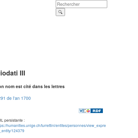
iodati III
n nom est cité dans les lettres
91 de l'an 1700
L persistante :
tps://humanities.unige.ch/turrettini/entites/personnes/view_expre
_entity/124379