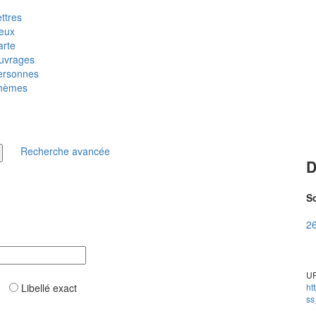
ttres
ieux
arte
uvrages
ersonnes
hèmes
Recherche avancée
D
So
26
UR
ar
Libellé exact
ht
ss