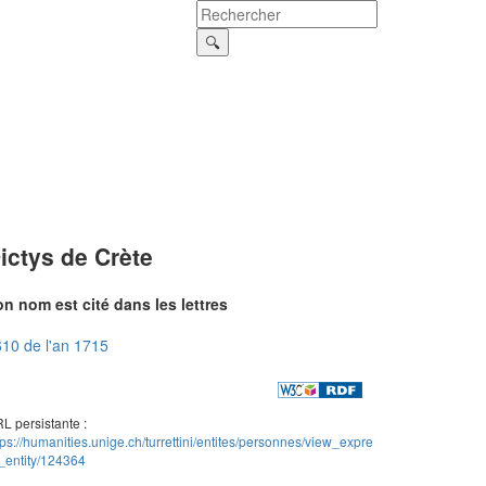
ictys de Crète
n nom est cité dans les lettres
10 de l'an 1715
L persistante :
tps://humanities.unige.ch/turrettini/entites/personnes/view_expre
_entity/124364