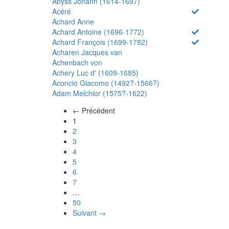
Abyss Johann (1614-1697)
Acéré
Achard Anne
Achard Antoine (1696-1772)
Achard François (1699-1782)
Acharen Jacques van
Achenbach von
Achery Luc d' (1609-1685)
Aconcio Giacomo (1492?-1566?)
Adam Melchior (1575?-1622)
← Précédent
(actuel)
1
2
3
4
5
6
7
…
50
Suivant →