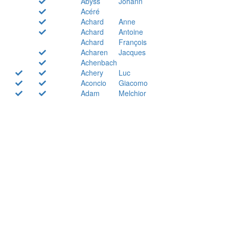
Abyss
Johann
Acéré
Achard
Anne
Achard
Antoine
Achard
François
Acharen
Jacques
Achenbach
Achery
Luc
Aconcio
Giacomo
Adam
Melchior