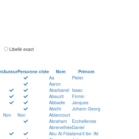
ar
Libellé exact
nt
Auteur
Personne citée
Nom
Prénom
Aa
Pieter
Aaron
Abarbanel
Isaac
Abauzit
Firmin
Abbadie
Jacques
Abicht
Johann Georg
Non
Non
Ablancourt
Abraham
Ecchellensis
Abrenethée
Daniel
Abu Al-Fida
Isma'il ibn 'Ali