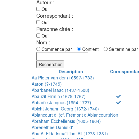
Auteur :
Oui
Correspondant :
Oui
Personne citée :
Oui
Nom :
Commence par
Contient
Se termine p
Rechercher
Description
Corresponda
Aa Pieter van der (1659?-1733)
Aaron (?-1745)
Abarbanel Isaac (1437-1508)
Abauzit Firmin (1679-1767)
Abbadie Jacques (1654-1727)
Abicht Johann Georg (1672-1740)
Ablancourt d' (cf. Frémont d'Ablancourt)
Non
Abraham Ecchellensis (1605-1664)
Abrenethée Daniel d'
Abu Al-Fida Isma'il ibn 'Ali (1273-1331)