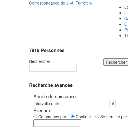
Correspondance de
J.-A. Turrettini
Le
L
C
O
P
T
7819 Personnes
Rechercher
Rechercher
Recherche avancée
Année de naissance :
Intervalle entre
et
Prénom :
Commence par
Contient
Se termine p