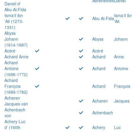
Abrenethée
Daniel
Daniel d'
Abu Al-Fida
Isma'il ibn
Isma'il ib
Abu Al-Fida
'Ali (1273-
'Ali
1331)
Abyss
Johann
Abyss
Johann
(1614-1697)
Acéré
Acéré
Achard Anne
Achard
Anne
Achard
Antoine
Achard
Antoine
(1696-1772)
Achard
François
Achard
François
(1699-1782)
Acharen
Acharen
Jacques
Jacques van
Achenbach
Achenbach
von
Achery Luc
d' (1609-
Achery
Luc