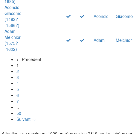
1685)
Aconcio
Giacomo
Aconcio
Giacomo
(1492?
-1566?)
Adam
Melchior
Adam
Melchior
(1575?
-1622)
← Précédent
(actuel)
1
2
3
4
5
6
7
…
50
Suivant →
Attention : au maximum 1000 entrées sur les 7819 sont affichées par