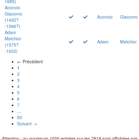
1685)
Aconcio
Giacomo
Aconcio
Giacomo
(1492?
-1566?)
Adam
Melchior
Adam
Melchior
(1575?
-1622)
← Précédent
(actuel)
1
2
3
4
5
6
7
…
50
Suivant →
Attention : au maximum 1000 entrées sur les 7819 sont affichées par