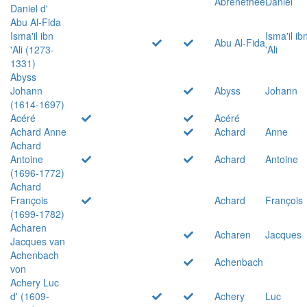
Abrenethée
Daniel
Daniel d'
Abu Al-Fida
Isma'il ibn
Isma'il ib
Abu Al-Fida
'Ali (1273-
'Ali
1331)
Abyss
Johann
Abyss
Johann
(1614-1697)
Acéré
Acéré
Achard Anne
Achard
Anne
Achard
Antoine
Achard
Antoine
(1696-1772)
Achard
François
Achard
François
(1699-1782)
Acharen
Acharen
Jacques
Jacques van
Achenbach
Achenbach
von
Achery Luc
d' (1609-
Achery
Luc