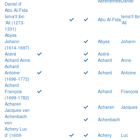
Abrenethée
Daniel
Daniel d'
Abu Al-Fida
Isma'il ibn
Isma'il ib
Abu Al-Fida
'Ali (1273-
'Ali
1331)
Abyss
Johann
Abyss
Johann
(1614-1697)
Acéré
Acéré
Achard Anne
Achard
Anne
Achard
Antoine
Achard
Antoine
(1696-1772)
Achard
François
Achard
François
(1699-1782)
Acharen
Acharen
Jacques
Jacques van
Achenbach
Achenbach
von
Achery Luc
d' (1609-
Achery
Luc