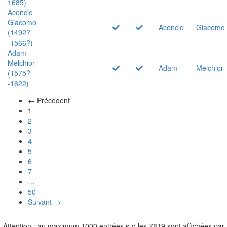
1685)
Aconcio
Giacomo
Aconcio
Giacomo
(1492?
-1566?)
Adam
Melchior
Adam
Melchior
(1575?
-1622)
← Précédent
(actuel)
1
2
3
4
5
6
7
…
50
Suivant →
Attention : au maximum 1000 entrées sur les 7819 sont affichées par