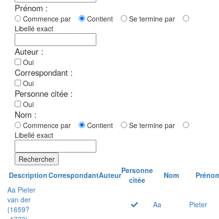
Prénom :
Commence par
Contient
Se termine par
Libellé exact
Auteur :
Oui
Correspondant :
Oui
Personne citée :
Oui
Nom :
Commence par
Contient
Se termine par
Libellé exact
Rechercher
Personne
Description
Correspondant
Auteur
Nom
Préno
citée
Aa Pieter
van der
Aa
Pieter
(1659?
-1733)