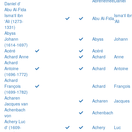
Abrenethée
Daniel
Daniel d'
Abu Al-Fida
Isma'il ibn
Isma'il ib
Abu Al-Fida
'Ali (1273-
'Ali
1331)
Abyss
Johann
Abyss
Johann
(1614-1697)
Acéré
Acéré
Achard Anne
Achard
Anne
Achard
Antoine
Achard
Antoine
(1696-1772)
Achard
François
Achard
François
(1699-1782)
Acharen
Acharen
Jacques
Jacques van
Achenbach
Achenbach
von
Achery Luc
d' (1609-
Achery
Luc