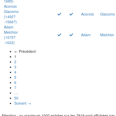
1685)
Aconcio
Giacomo
Aconcio
Giacomo
(1492?
-1566?)
Adam
Melchior
Adam
Melchior
(1575?
-1622)
← Précédent
(actuel)
1
2
3
4
5
6
7
…
50
Suivant →
Attention : au maximum 1000 entrées sur les 7819 sont affichées par