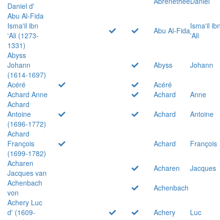
Abrenethée
Daniel
Daniel d'
Abu Al-Fida
Isma'il ibn
Isma'il ib
Abu Al-Fida
'Ali (1273-
'Ali
1331)
Abyss
Johann
Abyss
Johann
(1614-1697)
Acéré
Acéré
Achard Anne
Achard
Anne
Achard
Antoine
Achard
Antoine
(1696-1772)
Achard
François
Achard
François
(1699-1782)
Acharen
Acharen
Jacques
Jacques van
Achenbach
Achenbach
von
Achery Luc
d' (1609-
Achery
Luc