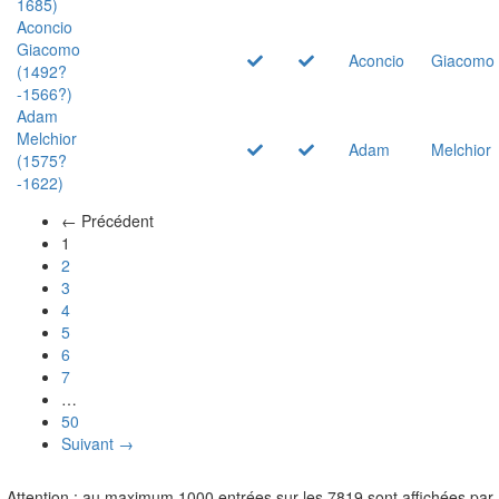
1685)
Aconcio
Giacomo
Aconcio
Giacomo
(1492?
-1566?)
Adam
Melchior
Adam
Melchior
(1575?
-1622)
← Précédent
(actuel)
1
2
3
4
5
6
7
…
50
Suivant →
Attention : au maximum 1000 entrées sur les 7819 sont affichées par