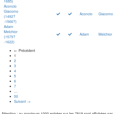
1685)
Aconcio
Giacomo
Aconcio
Giacomo
(1492?
-1566?)
Adam
Melchior
Adam
Melchior
(1575?
-1622)
← Précédent
(actuel)
1
2
3
4
5
6
7
…
50
Suivant →
Attention : au maximum 1000 entrées sur les 7819 sont affichées par