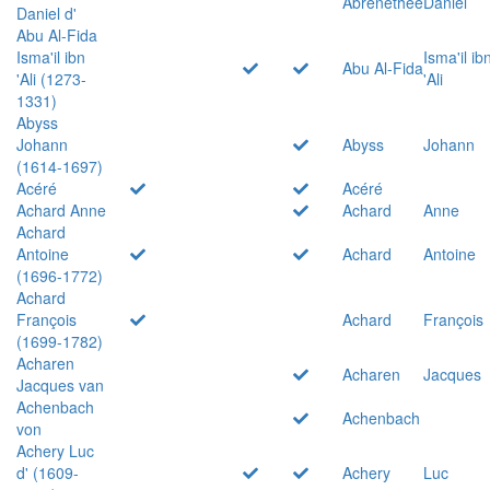
Abrenethée
Daniel
Daniel d'
Abu Al-Fida
Isma'il ibn
Isma'il ib
Abu Al-Fida
'Ali (1273-
'Ali
1331)
Abyss
Johann
Abyss
Johann
(1614-1697)
Acéré
Acéré
Achard Anne
Achard
Anne
Achard
Antoine
Achard
Antoine
(1696-1772)
Achard
François
Achard
François
(1699-1782)
Acharen
Acharen
Jacques
Jacques van
Achenbach
Achenbach
von
Achery Luc
d' (1609-
Achery
Luc