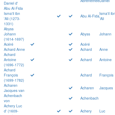
Abrenethée
Daniel
Daniel d'
Abu Al-Fida
Isma'il ibn
Isma'il ib
Abu Al-Fida
'Ali (1273-
'Ali
1331)
Abyss
Johann
Abyss
Johann
(1614-1697)
Acéré
Acéré
Achard Anne
Achard
Anne
Achard
Antoine
Achard
Antoine
(1696-1772)
Achard
François
Achard
François
(1699-1782)
Acharen
Acharen
Jacques
Jacques van
Achenbach
Achenbach
von
Achery Luc
d' (1609-
Achery
Luc