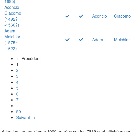
1685)
Aconcio
Giacomo
Aconcio
Giacomo
(1492?
-1566?)
Adam
Melchior
Adam
Melchior
(1575?
-1622)
← Précédent
(actuel)
1
2
3
4
5
6
7
…
50
Suivant →
Attention : au maximum 1000 entrées sur les 7819 sont affichées par