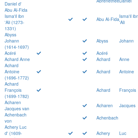
Abrenethée
Daniel
Daniel d'
Abu Al-Fida
Isma'il ibn
Isma'il ib
Abu Al-Fida
'Ali (1273-
'Ali
1331)
Abyss
Johann
Abyss
Johann
(1614-1697)
Acéré
Acéré
Achard Anne
Achard
Anne
Achard
Antoine
Achard
Antoine
(1696-1772)
Achard
François
Achard
François
(1699-1782)
Acharen
Acharen
Jacques
Jacques van
Achenbach
Achenbach
von
Achery Luc
d' (1609-
Achery
Luc