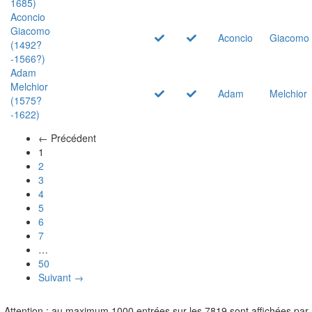
1685)
Aconcio
Giacomo
Aconcio
Giacomo
(1492?
-1566?)
Adam
Melchior
Adam
Melchior
(1575?
-1622)
← Précédent
(actuel)
1
2
3
4
5
6
7
…
50
Suivant →
Attention : au maximum 1000 entrées sur les 7819 sont affichées par