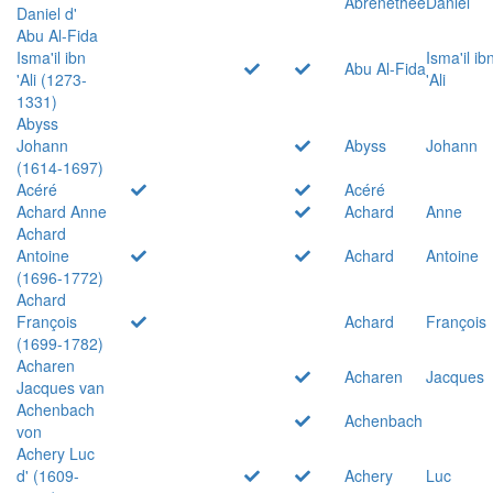
Abrenethée
Daniel
Daniel d'
Abu Al-Fida
Isma'il ibn
Isma'il ib
Abu Al-Fida
'Ali (1273-
'Ali
1331)
Abyss
Johann
Abyss
Johann
(1614-1697)
Acéré
Acéré
Achard Anne
Achard
Anne
Achard
Antoine
Achard
Antoine
(1696-1772)
Achard
François
Achard
François
(1699-1782)
Acharen
Acharen
Jacques
Jacques van
Achenbach
Achenbach
von
Achery Luc
d' (1609-
Achery
Luc