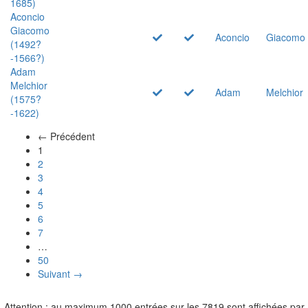
1685)
Aconcio
Giacomo
Aconcio
Giacomo
(1492?
-1566?)
Adam
Melchior
Adam
Melchior
(1575?
-1622)
← Précédent
(actuel)
1
2
3
4
5
6
7
…
50
Suivant →
Attention : au maximum 1000 entrées sur les 7819 sont affichées par