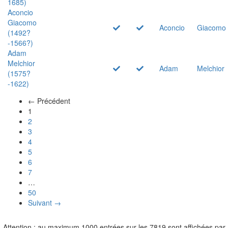
1685)
Aconcio
Giacomo
Aconcio
Giacomo
(1492?
-1566?)
Adam
Melchior
Adam
Melchior
(1575?
-1622)
← Précédent
(actuel)
1
2
3
4
5
6
7
…
50
Suivant →
Attention : au maximum 1000 entrées sur les 7819 sont affichées par