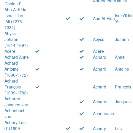
Abrenethée
Daniel
Daniel d'
Abu Al-Fida
Isma'il ibn
Isma'il ib
Abu Al-Fida
'Ali (1273-
'Ali
1331)
Abyss
Johann
Abyss
Johann
(1614-1697)
Acéré
Acéré
Achard Anne
Achard
Anne
Achard
Antoine
Achard
Antoine
(1696-1772)
Achard
François
Achard
François
(1699-1782)
Acharen
Acharen
Jacques
Jacques van
Achenbach
Achenbach
von
Achery Luc
d' (1609-
Achery
Luc