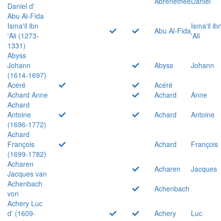
Abrenethée
Daniel
Daniel d'
Abu Al-Fida
Isma'il ibn
Isma'il ib
Abu Al-Fida
'Ali (1273-
'Ali
1331)
Abyss
Johann
Abyss
Johann
(1614-1697)
Acéré
Acéré
Achard Anne
Achard
Anne
Achard
Antoine
Achard
Antoine
(1696-1772)
Achard
François
Achard
François
(1699-1782)
Acharen
Acharen
Jacques
Jacques van
Achenbach
Achenbach
von
Achery Luc
d' (1609-
Achery
Luc