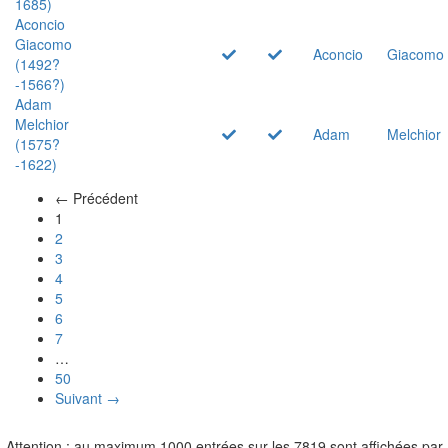
1685)
Aconcio
Giacomo
Aconcio
Giacomo
(1492?
-1566?)
Adam
Melchior
Adam
Melchior
(1575?
-1622)
← Précédent
(actuel)
1
2
3
4
5
6
7
…
50
Suivant →
Attention : au maximum 1000 entrées sur les 7819 sont affichées par