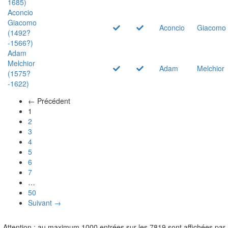
1685)
Aconcio
Giacomo
Aconcio
Giacomo
(1492?
-1566?)
Adam
Melchior
Adam
Melchior
(1575?
-1622)
← Précédent
(actuel)
1
2
3
4
5
6
7
…
50
Suivant →
Attention : au maximum 1000 entrées sur les 7819 sont affichées par