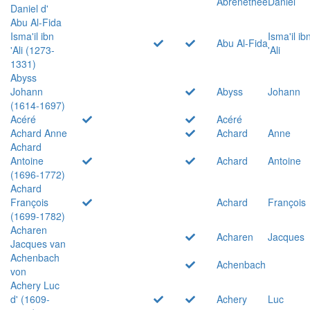
Abrenethée
Daniel
Daniel d'
Abu Al-Fida
Isma'il ibn
Isma'il ib
Abu Al-Fida
'Ali (1273-
'Ali
1331)
Abyss
Johann
Abyss
Johann
(1614-1697)
Acéré
Acéré
Achard Anne
Achard
Anne
Achard
Antoine
Achard
Antoine
(1696-1772)
Achard
François
Achard
François
(1699-1782)
Acharen
Acharen
Jacques
Jacques van
Achenbach
Achenbach
von
Achery Luc
d' (1609-
Achery
Luc