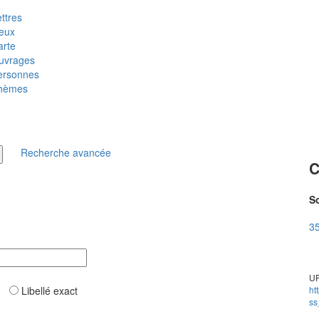
ttres
ieux
arte
uvrages
ersonnes
hèmes
Recherche avancée
C
So
35
UR
ar
Libellé exact
ht
ss