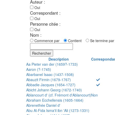
Auteur :
Oui
Correspondant :
Oui
Personne citée :
Oui
Nom :
Commence par
Contient
Se termine p
Rechercher
Description
Corresponda
Aa Pieter van der (1659?-1733)
Aaron (?-1745)
Abarbanel Isaac (1437-1508)
Abauzit Firmin (1679-1767)
Abbadie Jacques (1654-1727)
Abicht Johann Georg (1672-1740)
Ablancourt d' (cf. Frémont d'Ablancourt)
Non
Abraham Ecchellensis (1605-1664)
Abrenethée Daniel d'
Abu Al-Fida Isma'il ibn 'Ali (1273-1331)