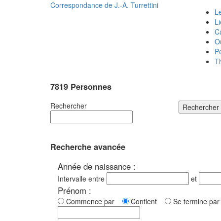
Correspondance de
J.-A. Turrettini
Le
L
C
O
P
T
7819 Personnes
Rechercher
Rechercher
Recherche avancée
Année de naissance :
Intervalle entre
et
Prénom :
Commence par
Contient
Se termine p