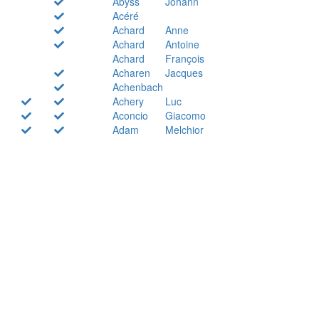
Abyss
Johann
Acéré
Achard
Anne
Achard
Antoine
Achard
François
Acharen
Jacques
Achenbach
Achery
Luc
Aconcio
Giacomo
Adam
Melchior