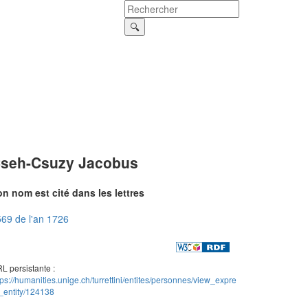
seh-Csuzy Jacobus
n nom est cité dans les lettres
69 de l'an 1726
L persistante :
tps://humanities.unige.ch/turrettini/entites/personnes/view_expre
_entity/124138