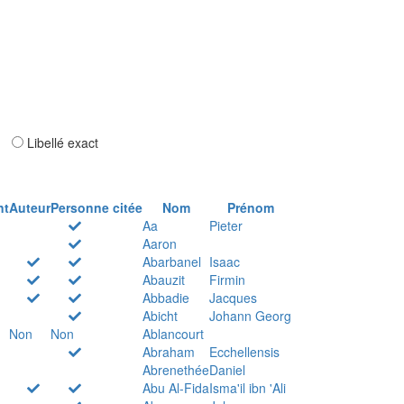
ar
Libellé exact
nt
Auteur
Personne citée
Nom
Prénom
Aa
Pieter
Aaron
Abarbanel
Isaac
Abauzit
Firmin
Abbadie
Jacques
Abicht
Johann Georg
Non
Non
Ablancourt
Abraham
Ecchellensis
Abrenethée
Daniel
Abu Al-Fida
Isma'il ibn 'Ali