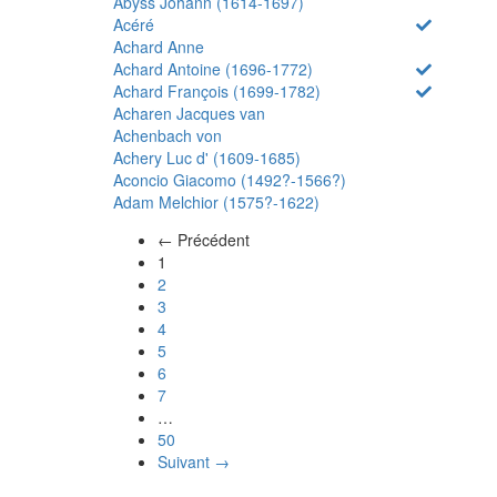
Abyss Johann (1614-1697)
Acéré
Achard Anne
Achard Antoine (1696-1772)
Achard François (1699-1782)
Acharen Jacques van
Achenbach von
Achery Luc d' (1609-1685)
Aconcio Giacomo (1492?-1566?)
Adam Melchior (1575?-1622)
← Précédent
(actuel)
1
2
3
4
5
6
7
…
50
Suivant →