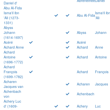
Abrenethée
Daniel
Daniel d'
Abu Al-Fida
Isma'il ibn
Isma'il ib
Abu Al-Fida
'Ali (1273-
'Ali
1331)
Abyss
Johann
Abyss
Johann
(1614-1697)
Acéré
Acéré
Achard Anne
Achard
Anne
Achard
Antoine
Achard
Antoine
(1696-1772)
Achard
François
Achard
François
(1699-1782)
Acharen
Acharen
Jacques
Jacques van
Achenbach
Achenbach
von
Achery Luc
d' (1609-
Achery
Luc