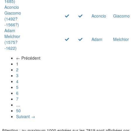
1685)
Aconcio
Giacomo
Aconcio
Giacomo
(1492?
-1566?)
Adam
Melchior
Adam
Melchior
(1575?
-1622)
← Précédent
(actuel)
1
2
3
4
5
6
7
…
50
Suivant →
Attention : au maximum 1000 entrées sur les 7819 sont affichées par