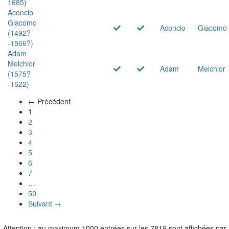
1685)
Aconcio
Giacomo
Aconcio
Giacomo
(1492?
-1566?)
Adam
Melchior
Adam
Melchior
(1575?
-1622)
← Précédent
(actuel)
1
2
3
4
5
6
7
…
50
Suivant →
Attention : au maximum 1000 entrées sur les 7819 sont affichées par