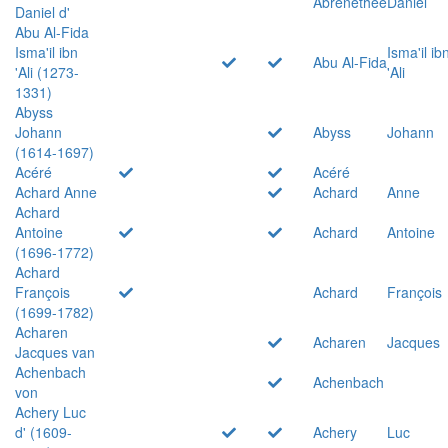
Abrenethée
Daniel
Daniel d'
Abu Al-Fida
Isma'il ibn
Isma'il ib
Abu Al-Fida
'Ali (1273-
'Ali
1331)
Abyss
Johann
Abyss
Johann
(1614-1697)
Acéré
Acéré
Achard Anne
Achard
Anne
Achard
Antoine
Achard
Antoine
(1696-1772)
Achard
François
Achard
François
(1699-1782)
Acharen
Acharen
Jacques
Jacques van
Achenbach
Achenbach
von
Achery Luc
d' (1609-
Achery
Luc