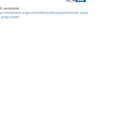
L persistante :
tps://humanities.unige.ch/turrettini/entites/personnes/view_expre
_entity/124067