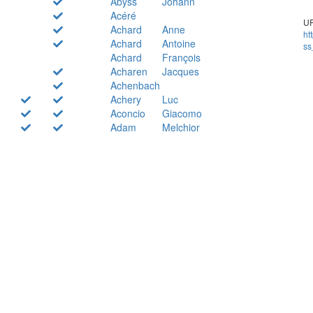
Abyss
Johann
Acéré
UR
Achard
Anne
ht
Achard
Antoine
ss
Achard
François
Acharen
Jacques
Achenbach
Achery
Luc
Aconcio
Giacomo
Adam
Melchior