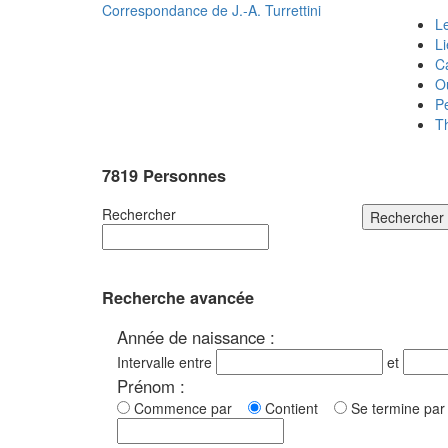
Correspondance de
J.-A. Turrettini
Le
L
C
O
P
T
7819 Personnes
Rechercher
Rechercher
Recherche avancée
Année de naissance :
Intervalle entre
et
Prénom :
Commence par
Contient
Se termine p