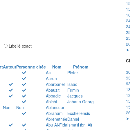
15
15
16
24
24
25
25
26
ar
Libellé exact
➤ 
Ci
nt
Auteur
Personne citée
Nom
Prénom
30
Aa
Pieter
93
Aaron
93
Abarbanel
Isaac
13
Abauzit
Firmin
13
Abbadie
Jacques
15
Abicht
Johann Georg
15
Non
Non
Ablancourt
26
Abraham
Ecchellensis
➤ 
Abrenethée
Daniel
Abu Al-Fida
Isma'il ibn 'Ali