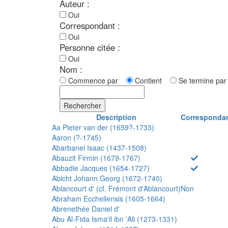
Auteur :
Oui
Correspondant :
Oui
Personne citée :
Oui
Nom :
Commence par
Contient
Se termine p
Rechercher
Description
Corresponda
Aa Pieter van der (1659?-1733)
Aaron (?-1745)
Abarbanel Isaac (1437-1508)
Abauzit Firmin (1679-1767)
Abbadie Jacques (1654-1727)
Abicht Johann Georg (1672-1740)
Ablancourt d' (cf. Frémont d'Ablancourt)
Non
Abraham Ecchellensis (1605-1664)
Abrenethée Daniel d'
Abu Al-Fida Isma'il ibn 'Ali (1273-1331)