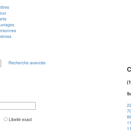
ttres
ieux
arte
uvrages
ersonnes
hèmes
Recherche avancée
C
(
So
22
70
86
ar
Libellé exact
11
11