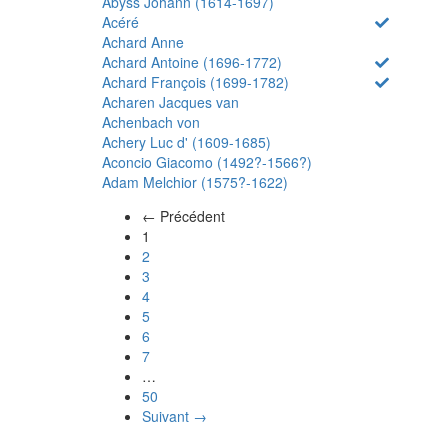
Abyss Johann (1614-1697)
Acéré
Achard Anne
Achard Antoine (1696-1772)
Achard François (1699-1782)
Acharen Jacques van
Achenbach von
Achery Luc d' (1609-1685)
Aconcio Giacomo (1492?-1566?)
Adam Melchior (1575?-1622)
← Précédent
(actuel)
1
2
3
4
5
6
7
…
50
Suivant →