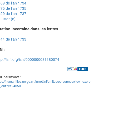
89 de l'an 1734
75 de l'an 1735
29 de l'an 1737
Lister (8)
tation incertaine dans les lettres
44 de l'an 1733
NI:
tp://isni.org/isni/0000000081180074
L persistante :
tps://humanities.unige.ch/turrettini/entites/personnes/view_expre
_entity/124050