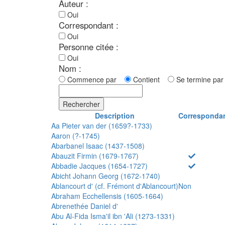
Auteur :
Oui
Correspondant :
Oui
Personne citée :
Oui
Nom :
Commence par
Contient
Se termine p
Rechercher
Description
Corresponda
Aa Pieter van der (1659?-1733)
Aaron (?-1745)
Abarbanel Isaac (1437-1508)
Abauzit Firmin (1679-1767)
Abbadie Jacques (1654-1727)
Abicht Johann Georg (1672-1740)
Ablancourt d' (cf. Frémont d'Ablancourt)
Non
Abraham Ecchellensis (1605-1664)
Abrenethée Daniel d'
Abu Al-Fida Isma'il ibn 'Ali (1273-1331)