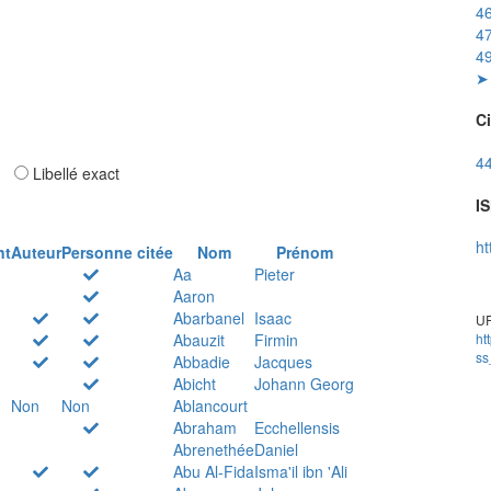
46
47
49
➤ 
Ci
44
ar
Libellé exact
IS
ht
nt
Auteur
Personne citée
Nom
Prénom
Aa
Pieter
Aaron
Abarbanel
Isaac
UR
Abauzit
Firmin
ht
ss
Abbadie
Jacques
Abicht
Johann Georg
Non
Non
Ablancourt
Abraham
Ecchellensis
Abrenethée
Daniel
Abu Al-Fida
Isma'il ibn 'Ali