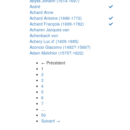
Abyss Johann (1614-1697)
Acéré
Achard Anne
Achard Antoine (1696-1772)
Achard François (1699-1782)
Acharen Jacques van
Achenbach von
Achery Luc d' (1609-1685)
Aconcio Giacomo (1492?-1566?)
Adam Melchior (1575?-1622)
← Précédent
(actuel)
1
2
3
4
5
6
7
…
50
Suivant →