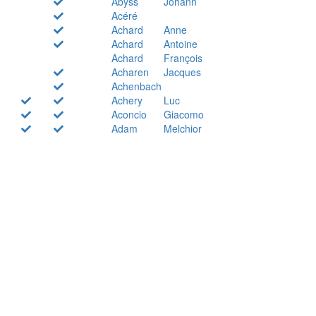
Abyss
Johann
Acéré
Achard
Anne
Achard
Antoine
Achard
François
Acharen
Jacques
Achenbach
Achery
Luc
Aconcio
Giacomo
Adam
Melchior