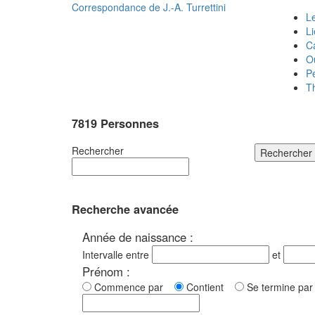
Correspondance de
J.-A. Turrettini
Le
L
C
O
P
T
7819 Personnes
Rechercher
Rechercher
Recherche avancée
Année de naissance :
Intervalle entre
et
Prénom :
Commence par
Contient
Se termine p