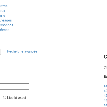
ttres
ieux
arte
uvrages
ersonnes
hèmes
Recherche avancée
C
(
So
41
42
42
ar
Libellé exact
44
44