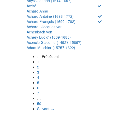
Abyss Johann (1614-1697)
Acéré
Achard Anne
Achard Antoine (1696-1772)
Achard François (1699-1782)
Acharen Jacques van
Achenbach von
Achery Luc d' (1609-1685)
Aconcio Giacomo (1492?-1566?)
Adam Melchior (1575?-1622)
← Précédent
(actuel)
1
2
3
4
5
6
7
…
50
Suivant →