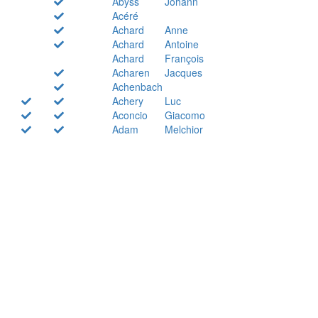
Abyss
Johann
Acéré
Achard
Anne
Achard
Antoine
Achard
François
Acharen
Jacques
Achenbach
Achery
Luc
Aconcio
Giacomo
Adam
Melchior