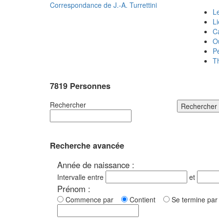
Correspondance de
J.-A. Turrettini
Le
L
C
O
P
T
7819 Personnes
Rechercher
Rechercher
Recherche avancée
Année de naissance :
Intervalle entre
et
Prénom :
Commence par
Contient
Se termine p