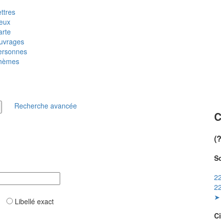
ttres
ieux
arte
uvrages
ersonnes
hèmes
Recherche avancée
C
(
So
22
22
➤ 
ar
Libellé exact
Ci