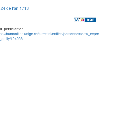
24 de l'an 1713
L persistante :
tps://humanities.unige.ch/turrettini/entites/personnes/view_expre
_entity/124038