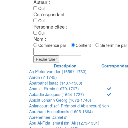
Auteur :
Oui
Correspondant :
Oui
Personne citée :
Oui
Nom :
Commence par
Contient
Se termine p
Rechercher
Description
Corresponda
Aa Pieter van der (1659?-1733)
Aaron (?-1745)
Abarbanel Isaac (1437-1508)
Abauzit Firmin (1679-1767)
Abbadie Jacques (1654-1727)
Abicht Johann Georg (1672-1740)
Ablancourt d' (cf. Frémont d'Ablancourt)
Non
Abraham Ecchellensis (1605-1664)
Abrenethée Daniel d'
Abu Al-Fida Isma'il ibn 'Ali (1273-1331)