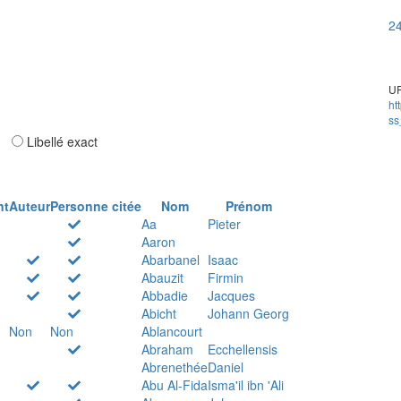
24
UR
ht
ss
ar
Libellé exact
nt
Auteur
Personne citée
Nom
Prénom
Aa
Pieter
Aaron
Abarbanel
Isaac
Abauzit
Firmin
Abbadie
Jacques
Abicht
Johann Georg
Non
Non
Ablancourt
Abraham
Ecchellensis
Abrenethée
Daniel
Abu Al-Fida
Isma'il ibn 'Ali