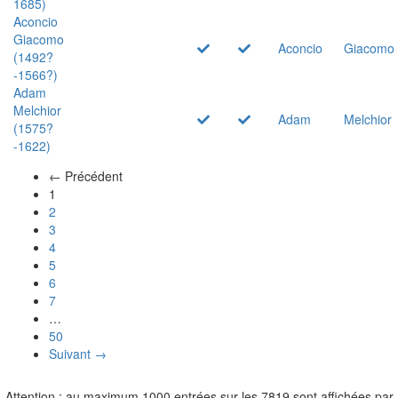
1685)
Aconcio
Giacomo
Aconcio
Giacomo
(1492?
-1566?)
Adam
Melchior
Adam
Melchior
(1575?
-1622)
← Précédent
(actuel)
1
2
3
4
5
6
7
…
50
Suivant →
Attention : au maximum 1000 entrées sur les 7819 sont affichées par