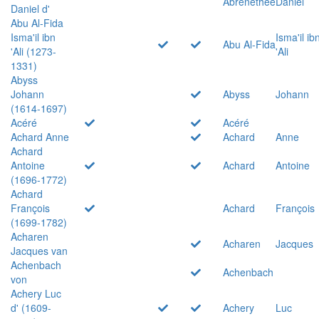
Abrenethée
Daniel
Daniel d'
Abu Al-Fida
Isma'il ibn
Isma'il ib
Abu Al-Fida
'Ali (1273-
'Ali
1331)
Abyss
Johann
Abyss
Johann
(1614-1697)
Acéré
Acéré
Achard Anne
Achard
Anne
Achard
Antoine
Achard
Antoine
(1696-1772)
Achard
François
Achard
François
(1699-1782)
Acharen
Acharen
Jacques
Jacques van
Achenbach
Achenbach
von
Achery Luc
d' (1609-
Achery
Luc