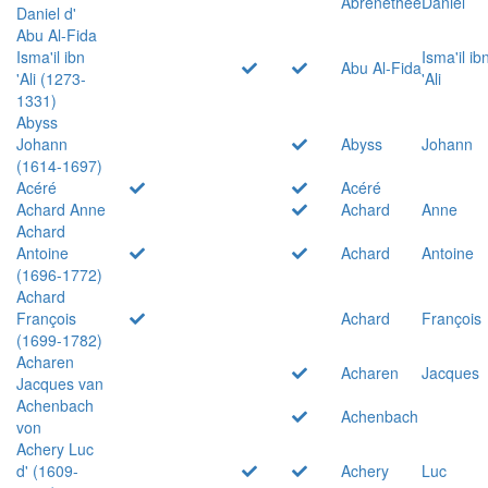
Abrenethée
Daniel
Daniel d'
Abu Al-Fida
Isma'il ibn
Isma'il ib
Abu Al-Fida
'Ali (1273-
'Ali
1331)
Abyss
Johann
Abyss
Johann
(1614-1697)
Acéré
Acéré
Achard Anne
Achard
Anne
Achard
Antoine
Achard
Antoine
(1696-1772)
Achard
François
Achard
François
(1699-1782)
Acharen
Acharen
Jacques
Jacques van
Achenbach
Achenbach
von
Achery Luc
d' (1609-
Achery
Luc