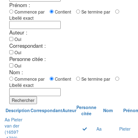
Prénom :
Commence par
Contient
Se termine par
Libellé exact
Auteur :
Oui
Correspondant :
Oui
Personne citée :
Oui
Nom :
Commence par
Contient
Se termine par
Libellé exact
Rechercher
Personne
Description
Correspondant
Auteur
Nom
Préno
citée
Aa Pieter
van der
Aa
Pieter
(1659?
-1733)