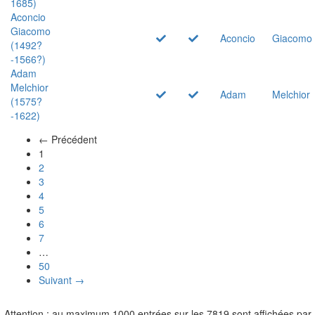
1685)
Aconcio
Giacomo
Aconcio
Giacomo
(1492?
-1566?)
Adam
Melchior
Adam
Melchior
(1575?
-1622)
← Précédent
(actuel)
1
2
3
4
5
6
7
…
50
Suivant →
Attention : au maximum 1000 entrées sur les 7819 sont affichées par