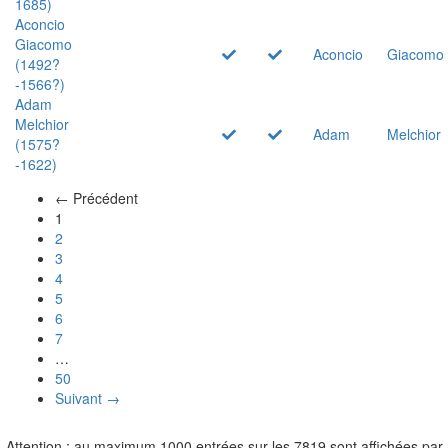
1685)
Aconcio
Giacomo
Aconcio
Giacomo
(1492?
-1566?)
Adam
Melchior
Adam
Melchior
(1575?
-1622)
← Précédent
(actuel)
1
2
3
4
5
6
7
…
50
Suivant →
Attention : au maximum 1000 entrées sur les 7819 sont affichées par