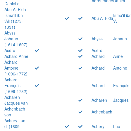
Abrenethée
Daniel
Daniel d'
Abu Al-Fida
Isma'il ibn
Isma'il ib
Abu Al-Fida
'Ali (1273-
'Ali
1331)
Abyss
Johann
Abyss
Johann
(1614-1697)
Acéré
Acéré
Achard Anne
Achard
Anne
Achard
Antoine
Achard
Antoine
(1696-1772)
Achard
François
Achard
François
(1699-1782)
Acharen
Acharen
Jacques
Jacques van
Achenbach
Achenbach
von
Achery Luc
d' (1609-
Achery
Luc