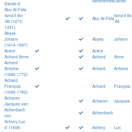
Abrenethée
Daniel
Daniel d'
Abu Al-Fida
Isma'il ibn
Isma'il ib
Abu Al-Fida
'Ali (1273-
'Ali
1331)
Abyss
Johann
Abyss
Johann
(1614-1697)
Acéré
Acéré
Achard Anne
Achard
Anne
Achard
Antoine
Achard
Antoine
(1696-1772)
Achard
François
Achard
François
(1699-1782)
Acharen
Acharen
Jacques
Jacques van
Achenbach
Achenbach
von
Achery Luc
d' (1609-
Achery
Luc