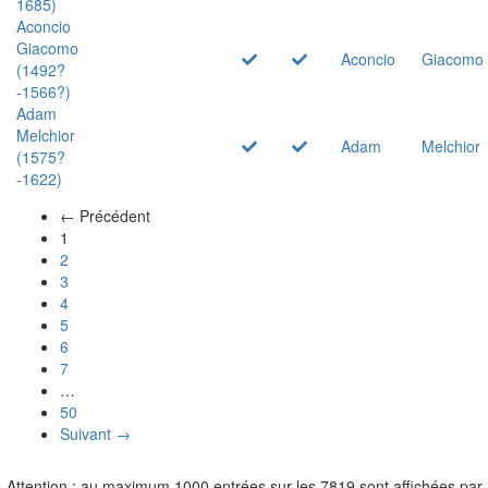
1685)
Aconcio
Giacomo
Aconcio
Giacomo
(1492?
-1566?)
Adam
Melchior
Adam
Melchior
(1575?
-1622)
← Précédent
(actuel)
1
2
3
4
5
6
7
…
50
Suivant →
Attention : au maximum 1000 entrées sur les 7819 sont affichées par