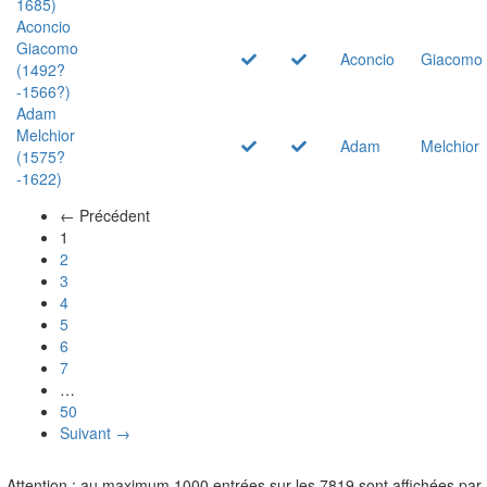
1685)
Aconcio
Giacomo
Aconcio
Giacomo
(1492?
-1566?)
Adam
Melchior
Adam
Melchior
(1575?
-1622)
← Précédent
(actuel)
1
2
3
4
5
6
7
…
50
Suivant →
Attention : au maximum 1000 entrées sur les 7819 sont affichées par