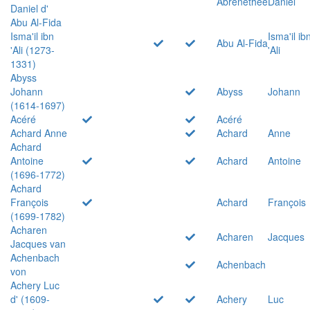
Abrenethée
Daniel
Daniel d'
Abu Al-Fida
Isma'il ibn
Isma'il ib
Abu Al-Fida
'Ali (1273-
'Ali
1331)
Abyss
Johann
Abyss
Johann
(1614-1697)
Acéré
Acéré
Achard Anne
Achard
Anne
Achard
Antoine
Achard
Antoine
(1696-1772)
Achard
François
Achard
François
(1699-1782)
Acharen
Acharen
Jacques
Jacques van
Achenbach
Achenbach
von
Achery Luc
d' (1609-
Achery
Luc