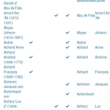
Abrenethée
Daniel
Daniel d'
Abu Al-Fida
Isma'il ibn
Isma'il ib
Abu Al-Fida
'Ali (1273-
'Ali
1331)
Abyss
Johann
Abyss
Johann
(1614-1697)
Acéré
Acéré
Achard Anne
Achard
Anne
Achard
Antoine
Achard
Antoine
(1696-1772)
Achard
François
Achard
François
(1699-1782)
Acharen
Acharen
Jacques
Jacques van
Achenbach
Achenbach
von
Achery Luc
d' (1609-
Achery
Luc