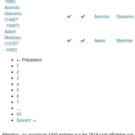
1685)
Aconcio
Giacomo
Aconcio
Giacomo
(1492?
-1566?)
Adam
Melchior
Adam
Melchior
(1575?
-1622)
← Précédent
(actuel)
1
2
3
4
5
6
7
…
50
Suivant →
Attention : au maximum 1000 entrées sur les 7819 sont affichées par