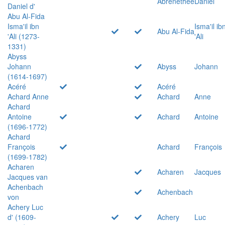
Abrenethée
Daniel
Daniel d'
Abu Al-Fida
Isma'il ibn
Isma'il ib
Abu Al-Fida
'Ali (1273-
'Ali
1331)
Abyss
Johann
Abyss
Johann
(1614-1697)
Acéré
Acéré
Achard Anne
Achard
Anne
Achard
Antoine
Achard
Antoine
(1696-1772)
Achard
François
Achard
François
(1699-1782)
Acharen
Acharen
Jacques
Jacques van
Achenbach
Achenbach
von
Achery Luc
d' (1609-
Achery
Luc