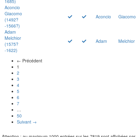
1685)
Aconcio
Giacomo
Aconcio
Giacomo
(1492?
-1566?)
Adam
Melchior
Adam
Melchior
(1575?
-1622)
← Précédent
(actuel)
1
2
3
4
5
6
7
…
50
Suivant →
Attention : au maximum 1000 entrées sur les 7819 sont affichées par