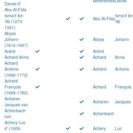
Abrenethée
Daniel
Daniel d'
Abu Al-Fida
Isma'il ibn
Isma'il ib
Abu Al-Fida
'Ali (1273-
'Ali
1331)
Abyss
Johann
Abyss
Johann
(1614-1697)
Acéré
Acéré
Achard Anne
Achard
Anne
Achard
Antoine
Achard
Antoine
(1696-1772)
Achard
François
Achard
François
(1699-1782)
Acharen
Acharen
Jacques
Jacques van
Achenbach
Achenbach
von
Achery Luc
d' (1609-
Achery
Luc