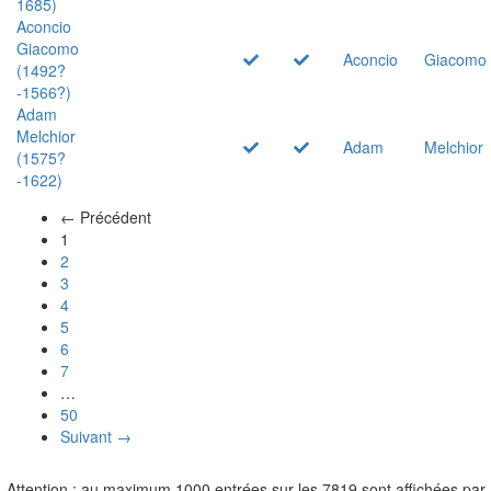
1685)
Aconcio
Giacomo
Aconcio
Giacomo
(1492?
-1566?)
Adam
Melchior
Adam
Melchior
(1575?
-1622)
← Précédent
(actuel)
1
2
3
4
5
6
7
…
50
Suivant →
Attention : au maximum 1000 entrées sur les 7819 sont affichées par