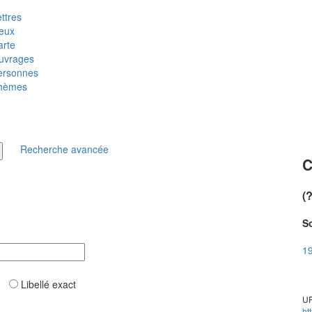
ttres
ieux
arte
uvrages
ersonnes
hèmes
Recherche avancée
C
(
So
19
ar
Libellé exact
UR
ht