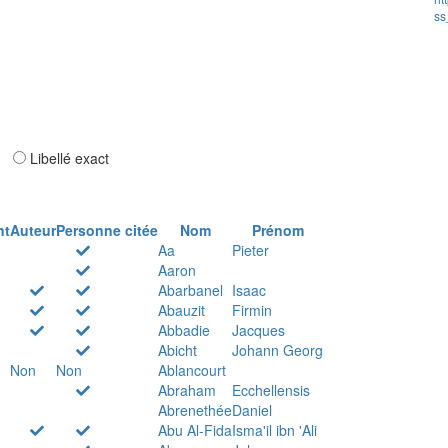
ss
ar
Libellé exact
nt
Auteur
Personne citée
Nom
Prénom
Aa
Pieter
Aaron
Abarbanel
Isaac
Abauzit
Firmin
Abbadie
Jacques
Abicht
Johann Georg
Non
Non
Ablancourt
Abraham
Ecchellensis
Abrenethée
Daniel
Abu Al-Fida
Isma'il ibn 'Ali