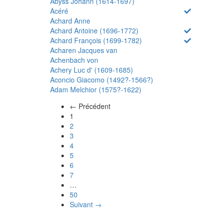
Abyss Johann (1614-1697)
Acéré
Achard Anne
Achard Antoine (1696-1772)
Achard François (1699-1782)
Acharen Jacques van
Achenbach von
Achery Luc d' (1609-1685)
Aconcio Giacomo (1492?-1566?)
Adam Melchior (1575?-1622)
← Précédent
(actuel)
1
2
3
4
5
6
7
…
50
Suivant →