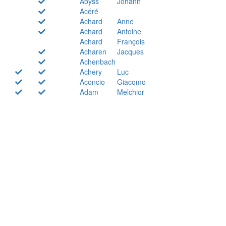
Abyss
Johann
Acéré
Achard
Anne
Achard
Antoine
Achard
François
Acharen
Jacques
Achenbach
Achery
Luc
Aconcio
Giacomo
Adam
Melchior