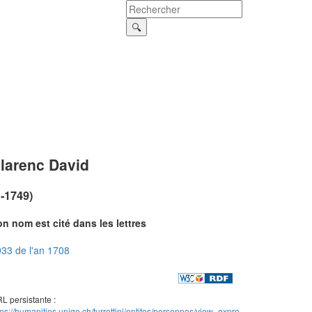
larenc David
?-1749)
n nom est cité dans les lettres
33 de l'an 1708
L persistante :
tps://humanities.unige.ch/turrettini/entites/personnes/view_expre