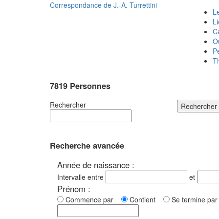
Correspondance de
J.-A. Turrettini
Le
L
C
O
P
T
7819 Personnes
Rechercher
Rechercher
Recherche avancée
Année de naissance :
Intervalle entre
et
Prénom :
Commence par
Contient
Se termine p