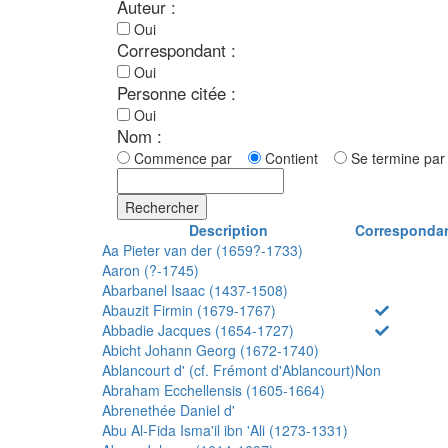
Auteur :
Oui
Correspondant :
Oui
Personne citée :
Oui
Nom :
Commence par
Contient
Se termine p
Rechercher
Description
Corresponda
Aa Pieter van der (1659?-1733)
Aaron (?-1745)
Abarbanel Isaac (1437-1508)
Abauzit Firmin (1679-1767)
Abbadie Jacques (1654-1727)
Abicht Johann Georg (1672-1740)
Ablancourt d' (cf. Frémont d'Ablancourt)
Non
Abraham Ecchellensis (1605-1664)
Abrenethée Daniel d'
Abu Al-Fida Isma'il ibn 'Ali (1273-1331)