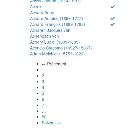
Abyss Johann (1614-1697)
Acéré
Achard Anne
Achard Antoine (1696-1772)
Achard François (1699-1782)
Acharen Jacques van
Achenbach von
Achery Luc d' (1609-1685)
Aconcio Giacomo (1492?-1566?)
Adam Melchior (1575?-1622)
← Précédent
(actuel)
1
2
3
4
5
6
7
…
50
Suivant →