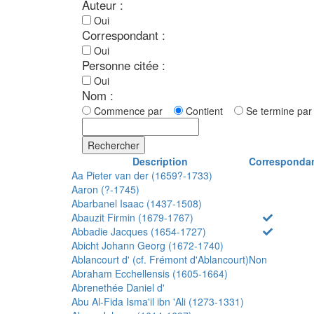
Auteur :
Oui
Correspondant :
Oui
Personne citée :
Oui
Nom :
Commence par
Contient
Se termine p
Rechercher
Description
Corresponda
Aa Pieter van der (1659?-1733)
Aaron (?-1745)
Abarbanel Isaac (1437-1508)
Abauzit Firmin (1679-1767)
Abbadie Jacques (1654-1727)
Abicht Johann Georg (1672-1740)
Ablancourt d' (cf. Frémont d'Ablancourt)
Non
Abraham Ecchellensis (1605-1664)
Abrenethée Daniel d'
Abu Al-Fida Isma'il ibn 'Ali (1273-1331)