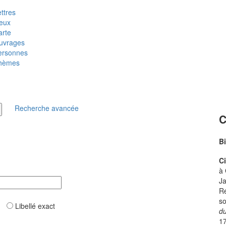
ttres
ieux
arte
uvrages
ersonnes
hèmes
Recherche avancée
C
B
C
à 
Ja
Ré
so
ar
Libellé exact
du
17