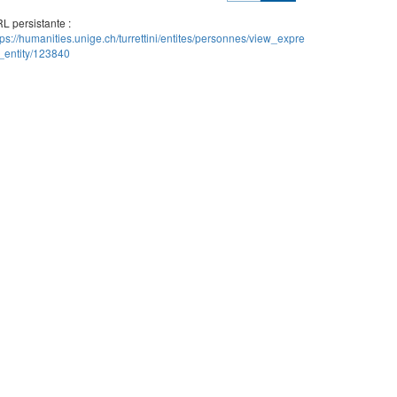
L persistante :
tps://humanities.unige.ch/turrettini/entites/personnes/view_expre
_entity/123840