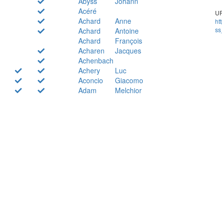
Abyss
Johann
Acéré
UR
Achard
Anne
ht
ss
Achard
Antoine
Achard
François
Acharen
Jacques
Achenbach
Achery
Luc
Aconcio
Giacomo
Adam
Melchior