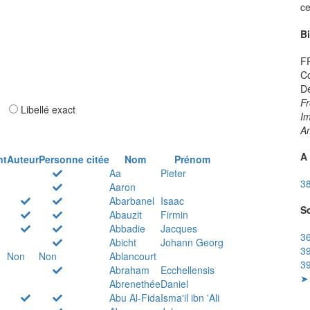
ce
B
F
C
De
Fr
ar
Libellé exact
Im
A
A 
nt
Auteur
Personne citée
Nom
Prénom
Aa
Pieter
38
Aaron
Abarbanel
Isaac
So
Abauzit
Firmin
Abbadie
Jacques
36
Abicht
Johann Georg
39
Non
Non
Ablancourt
39
Abraham
Ecchellensis
➤ 
Abrenethée
Daniel
Abu Al-Fida
Isma'il ibn 'Ali