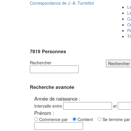
Correspondance de
J.-A. Turrettini
Le
L
C
O
P
T
7819 Personnes
Rechercher
Rechercher
Recherche avancée
Année de naissance :
Intervalle entre
et
Prénom :
Commence par
Contient
Se termine p