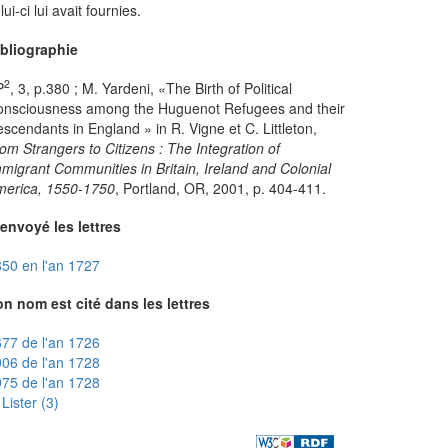
lui-ci lui avait fournies.
ibliographie
2
P
, 3, p.380 ; M. Yardeni, «The Birth of Political
onsciousness among the Huguenot Refugees and their
scendants in England » in R. Vigne et C. Littleton,
om Strangers to Citizens : The Integration of
migrant Communities in Britain, Ireland and Colonial
merica, 1550-1750
, Portland, OR, 2001, p. 404-411.
envoyé les lettres
50 en l'an 1727
n nom est cité dans les lettres
77 de l'an 1726
06 de l'an 1728
75 de l'an 1728
Lister (3)