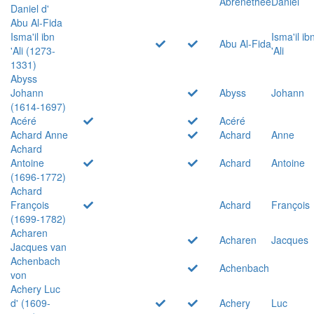
Abrenethée
Daniel
Daniel d'
Abu Al-Fida
Isma'il ibn
Isma'il ib
Abu Al-Fida
'Ali (1273-
'Ali
1331)
Abyss
Johann
Abyss
Johann
(1614-1697)
Acéré
Acéré
Achard Anne
Achard
Anne
Achard
Antoine
Achard
Antoine
(1696-1772)
Achard
François
Achard
François
(1699-1782)
Acharen
Acharen
Jacques
Jacques van
Achenbach
Achenbach
von
Achery Luc
d' (1609-
Achery
Luc