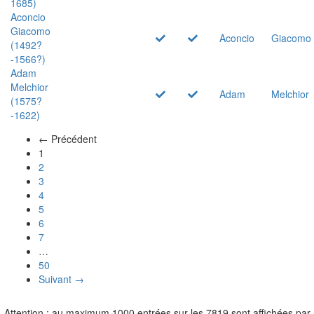
1685)
Aconcio
Giacomo
Aconcio
Giacomo
(1492?
-1566?)
Adam
Melchior
Adam
Melchior
(1575?
-1622)
← Précédent
(actuel)
1
2
3
4
5
6
7
…
50
Suivant →
Attention : au maximum 1000 entrées sur les 7819 sont affichées par